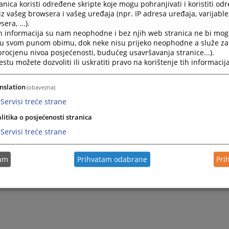
nica koristi određene skripte koje mogu pohranjivati i koristiti od
iz vašeg browsera i vašeg uređaja (npr. IP adresa uređaja, varijable 
era, ...).
h informacija su nam neophodne i bez njih web stranica ne bi mog
i u svom punom obimu, dok neke nisu prijeko neophodne a služe z
 procjenu nivoa posjećenosti, budućeg usavršavanja stranice...).
tu možete dozvoliti ili uskratiti pravo na korištenje tih informacija
nslation
(obavezna)
Servisi treće strane
litika o posjećenosti stranica
Servisi treće strane
tam
Prihvatam odabrane
Pri