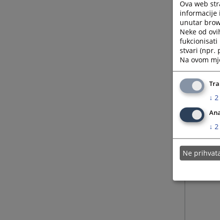
Ova web stra
informacije 
unutar brows
Neke od ovi
fukcionisat
stvari (npr.
Na ovom mjes
Tra
↓
2
Ana
↓
2
Ne prihva