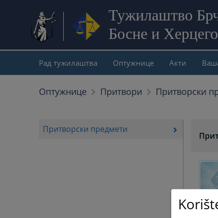
Тужилаштво Брч
Босне и Херцег
Рад тужилаштва
Оптужнице
Акти
Ваш
Притворски п
Оптужнице
Притвори
Притворски предмети
Прит
Korišt