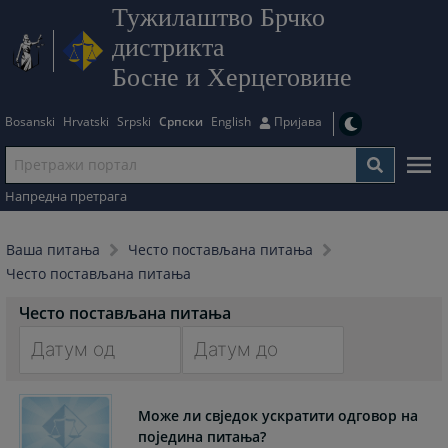
Тужилаштво Брчко
дистрикта
Босне и Херцеговине
Bosanski
Hrvatski
Srpski
Српски
English
Пријава
Напредна претрага
Ваша питања
Често постављана питања
Често постављана питања
Често постављана питања
Navigate
Navigate
forward
forward
Може ли свједок ускратити одговор на
to
to
поједина питања?