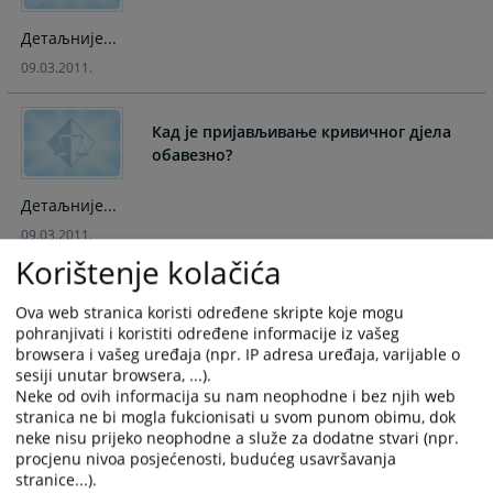
interact
interact
with
with
Детаљније...
the
the
09.03.2011.
calendar
calendar
and
and
select
select
Кад је пријављивање кривичног дјела
a
a
обавезно?
date.
date.
Press
Press
Детаљније...
the
the
09.03.2011.
question
question
Korištenje kolačića
mark
mark
Кад се осумњиченом односно
key
key
оптуженом може поставити бранитељ
Ova web stranica koristi određene skripte koje mogu
to
to
pohranjivati i koristiti određene informacije iz vašeg
због слабог имовног стања?
get
get
browsera i vašeg uređaja (npr. IP adresa uređaja, varijable o
the
the
Детаљније...
sesiji unutar browsera, ...).
keyboard
keyboard
Neke od ovih informacija su nam neophodne i bez njih web
09.03.2011.
shortcuts
shortcuts
stranica ne bi mogla fukcionisati u svom punom obimu, dok
for
for
neke nisu prijeko neophodne a služe za dodatne stvari (npr.
procjenu nivoa posjećenosti, budućeg usavršavanja
changing
changing
Како и коме пријавити кривично дјело?
stranice...).
dates.
dates.