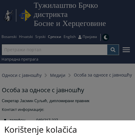
Тужилаштво Брчко
дистрикта
Босне и Херцеговине
Bosanski
Hrvatski
Srpski
Српски
English
Пријава
Напредна претрага
Особа за односе с јавношћу
Односи с јавношћу
Медији
Особа за односе с јавношћу
Секретар Јасмин Суљић, дипломирани правник
Контакт информације:
телефон 049/217-227
Korištenje kolačića
факс 049/219-088
мобител
061/146-980