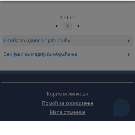
1 - 1 / 1
1
Особа за односе с јавношћу
Захтјеви за медијска обраћања
Корисни линкови
Помоћ за кориштење
Мапа странице