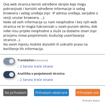
е-маил
ј.суљиц@јтбд.ба
Ova web stranica koristi određene skripte koje mogu
pohranjivati i koristiti određene informacije iz vašeg
Фацебоо
к
browsera i vašeg uređaja (npr. IP adresa uređaja, varijable o
sesiji unutar browsera, ...).
2938
ПРЕГЛЕДА
Neke od ovih informacija su nam neophodne i bez njih web
stranica ne bi mogla fukcionisati u svom punom obimu, dok
neke nisu prijeko neophodne a služe za dodatne stvari (npr.
procjenu nivoa posjećenosti, budućeg usavršavanja
stranice...).
Na ovom mjestu možete dozvoliti ili uskratiti pravo na
korištenje tih informacija.
Translation
(obavezna)
↓
2
Servisi treće strane
Analitika o posjećenosti stranica
↓
2
Servisi treće strane
Ne prihvatam
Prihvatam odabrane
Prihvatam sve
Pokreće Klaro!