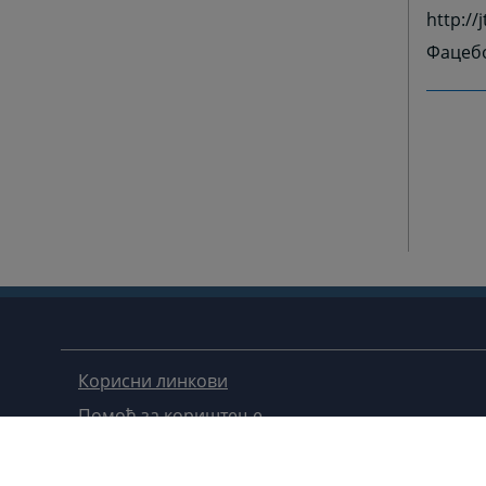
http://
Фацебо
Корисни линкови
Помоћ за кориштење
Мапа странице