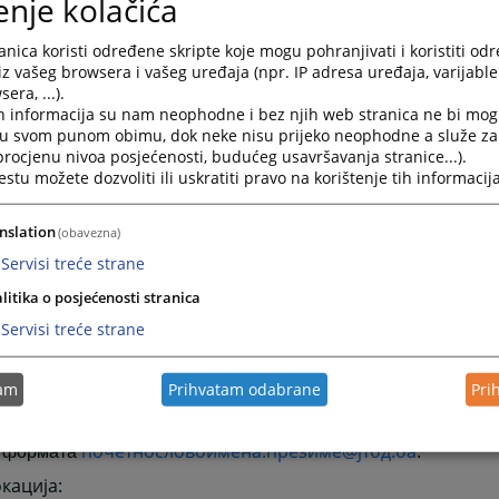
enje kolačića
nica koristi određene skripte koje mogu pohranjivati i koristiti od
ати путем телефонске централе након чега ће вас дежур
iz vašeg browsera i vašeg uređaja (npr. IP adresa uređaja, varijable 
и с овлаштеном особом или ће вам дати одговарајуће упу
era, ...).
h informacija su nam neophodne i bez njih web stranica ne bi mog
i u svom punom obimu, dok neke nisu prijeko neophodne a služe z
е е-маил адресе:
 procjenu nivoa posjećenosti, budućeg usavršavanja stranice...).
tu možete dozvoliti ili uskratiti pravo na korištenje tih informacija
tbd.ba (електронски протокол)
nslation
(obavezna)
ovic@jtbd.ba (вршилац дужности главног тужиоца)
Servisi treće strane
akorupcije@jtbd.ba (протокол за пријаву корупције)
litika o posjećenosti stranica
adiskriminacije@jtbd.ba (протокол за пријаву родне дискр
Servisi treće strane
be@jtbd.ba (протокол за притужбе на рад службеника)
tam
Prihvatam odabrane
Pri
е и службенике могуће је директно контактирати путем при
почетнословоимена.презиме@јтбд.ба
 формата
.
кација: