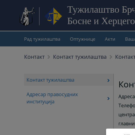
Тужилаштво Брч
Босне и Херцег
Рад тужилаштва
Оптужнице
Акти
Ваш
Контак
Контакт
Контакт тужилаштва
Контакт тужилаштва
Кон
Адресар правосудних
Адреса
институција
Телефо
центра
главни
факс: 0