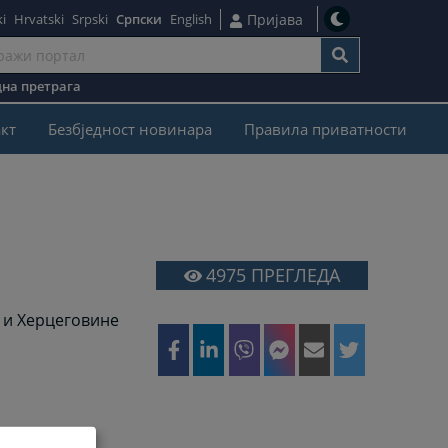
i
Hrvatski
Srpski
Српски
English
Пријава
на претрага
кт
Безбjедност новинара
Правила приватности
4975
ПРЕГЛЕДА
е и Херцеговине