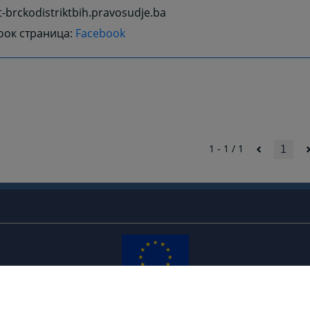
jt-brckodistriktbih.pravosudje.ba
ок страница:
Facebook
1 - 1 / 1
1
Редизајн веб странице финансирала је Европска унија. Искључиво је одговоран за његов
садржај
Високи судски и тужилачки савијет БиХ такођер не одражава нужно ставове Европске уније.