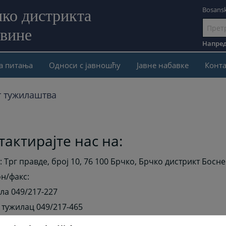
Bosansk
ко дистрикта
овине
Иди
на
Напред
садржај
а питања
Односи с јавношћу
Јавне набавке
Конта
т тужилаштва
тактирајте нас на:
: Трг правде, број 10, 76 100 Брчко, Брчко дистрикт Босн
н/факс:
ла 049/217-227
 тужилац 049/217-465
49/ 219-088