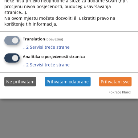
neke nisu prijeko neophodne a služe za dodatne stvari (npr.
procjenu nivoa posjećenosti, budućeg usavršavanja
stranice...).
Na ovom mjestu možete dozvoliti ili uskratiti pravo na
korištenje tih informacija.
Translation
(obavezna)
↓
2
Servisi treće strane
Analitika o posjećenosti stranica
↓
2
Servisi treće strane
Ne prihvatam
Prihvatam odabrane
Prihvatam sve
Pokreće Klaro!