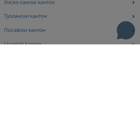
Унско-сански кантон
Тузлански кантон
Посавски кантон
Livanjski kanton
Средњобосански кантон
Босанско-подрињског кантона
Пратећа документа
Корисни линкови
Помоћ за кориштење