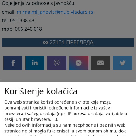
Odjeljenja za odnose s javnošću
email:
mirna.miljanovic@mup.vladars.rs
tel: 051 338 481
mob: 066 240 018
27151
ПРЕГЛЕДА
Korištenje kolačića
Ova web stranica koristi određene skripte koje mogu
pohranjivati i koristiti određene informacije iz vašeg
browsera i vašeg uređaja (npr. IP adresa uređaja, varijable o
sesiji unutar browsera, ...).
Neke od ovih informacija su nam neophodne i bez njih web
stranica ne bi mogla fukcionisati u svom punom obimu, dok