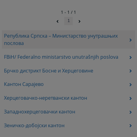
1 - 1 / 1
1
Република Српска – Министарство унутрашњих
послова
FBiH/ Federalno ministarstvo unutrašnjih poslova
Брчко дистрикт Босне и Херцеговине
Кантон Сарајево
Херцеговачко-неретвански кантон
Западнохерцеговачки кантон
Зеничко-добојски кантон