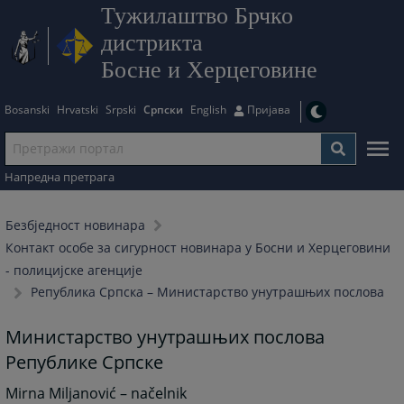
Тужилаштво Брчко
дистрикта
Босне и Херцеговине
Bosanski
Hrvatski
Srpski
Српски
English
Пријава
Напредна претрага
Безбjедност новинара
Контакт особе за сигурност новинара у Босни и Херцеговини
- полицијске агенције
Република Српска – Министарство унутрашњих послова
Министарство унутрашњих послова
Републике Српске
Mirna Miljanović – načelnik