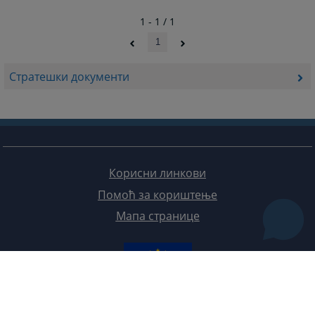
1 - 1 / 1
1
Стратешки документи
Корисни линкови
Помоћ за кориштење
Мапа странице
Редизајн веб странице финансирала је Европска унија. Искључиво је одговоран за његов садржај
Високи судски и тужилачки савијет БиХ такођер не одражава нужно ставове Европске уније.