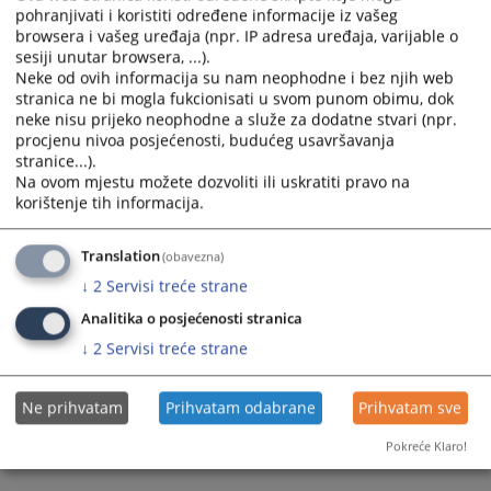
pohranjivati i koristiti određene informacije iz vašeg
the
the
browsera i vašeg uređaja (npr. IP adresa uređaja, varijable o
calendar
calendar
sesiji unutar browsera, ...).
and
and
Neke od ovih informacija su nam neophodne i bez njih web
select
select
stranica ne bi mogla fukcionisati u svom punom obimu, dok
a
a
neke nisu prijeko neophodne a služe za dodatne stvari (npr.
procjenu nivoa posjećenosti, budućeg usavršavanja
date.
date.
stranice...).
Press
Press
Na ovom mjestu možete dozvoliti ili uskratiti pravo na
the
the
korištenje tih informacija.
question
question
mark
mark
Translation
(obavezna)
key
key
↓
2
Servisi treće strane
to
to
get
get
Analitika o posjećenosti stranica
the
the
↓
2
Servisi treće strane
keyboard
keyboard
shortcuts
shortcuts
for
for
Ne prihvatam
Prihvatam odabrane
Prihvatam sve
changing
changing
Pokreće Klaro!
dates.
dates.