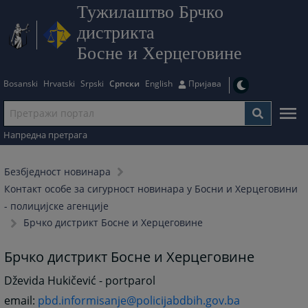
Тужилаштво Брчко
дистрикта
Босне и Херцеговине
Bosanski
Hrvatski
Srpski
Српски
English
Пријава
Напредна претрага
Безбjедност новинара
Контакт особе за сигурност новинара у Босни и Херцеговини
- полицијске агенције
Брчко дистрикт Босне и Херцеговине
Брчко дистрикт Босне и Херцеговине
Dževida Hukičević - portparol
email:
pbd.informisanje@policijabdbih.gov.ba