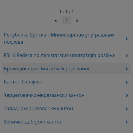
1 - 1 / 1
1
Република Српска – Министарство унутрашњих
послова
FBiH/ Federalno ministarstvo unutrašnjih poslova
Брчко дистрикт Босне и Херцеговине
Кантон Сарајево
Херцеговачко-неретвански кантон
Западнохерцеговачки кантон
Зеничко-добојски кантон