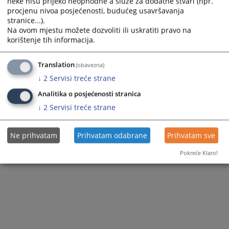
neke nisu prijeko neophodne a služe za dodatne stvari (npr.
procjenu nivoa posjećenosti, budućeg usavršavanja
stranice...).
Na ovom mjestu možete dozvoliti ili uskratiti pravo na
korištenje tih informacija.
Translation
(obavezna)
↓
2
Servisi treće strane
Analitika o posjećenosti stranica
↓
2
Servisi treće strane
Ne prihvatam
Prihvatam odabrane
Prihvatam sve
Pokreće Klaro!