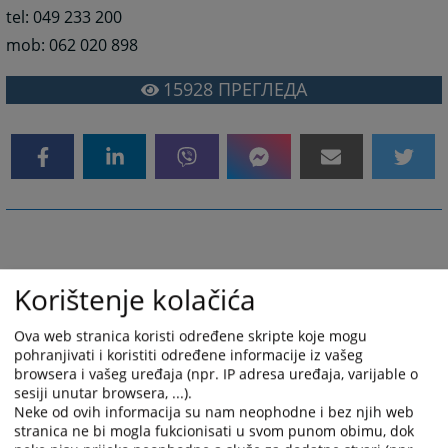
tel: 049 233 200
mob: 062 020 898
15928
ПРЕГЛЕДА
Korištenje kolačića
Ova web stranica koristi određene skripte koje mogu
pohranjivati i koristiti određene informacije iz vašeg
browsera i vašeg uređaja (npr. IP adresa uređaja, varijable o
sesiji unutar browsera, ...).
Neke od ovih informacija su nam neophodne i bez njih web
stranica ne bi mogla fukcionisati u svom punom obimu, dok