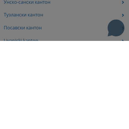
Унско-сански кантон
Тузлански кантон
Посавски кантон
Livanjski kanton
Средњобосански кантон
Босанско-подрињског кантона
Пратећа документа
Корисни линкови
Помоћ за кориштење