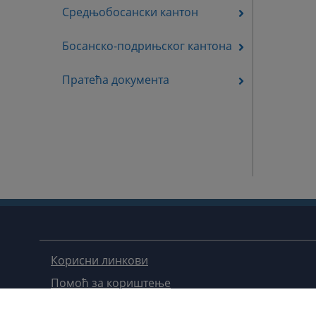
Средњобосански кантон
Босанско-подрињског кантона
Пратећа документа
Корисни линкови
Помоћ за кориштење
Мапа странице