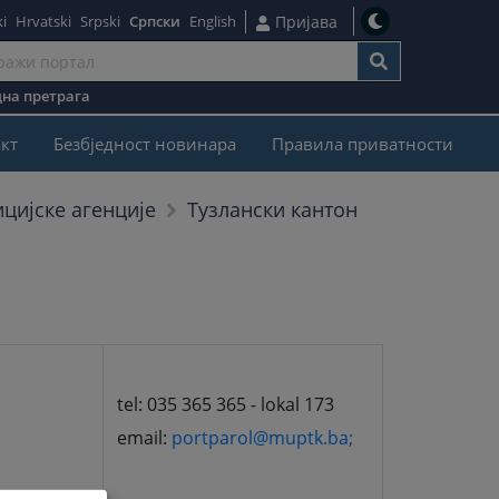
i
Hrvatski
Srpski
Српски
English
Пријава
на претрага
кт
Безбjедност новинара
Правила приватности
Тузлански кантон
ицијске агенције
tel: 035 365 365 - lokal 173
email:
portparol@muptk.ba;