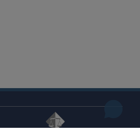
© 2021
Високи судски и тужилачки савјет