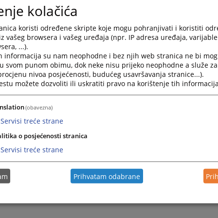
1 707 592
enje kolačića
nica koristi određene skripte koje mogu pohranjivati i koristiti od
16167
ПРЕГЛЕД
iz vašeg browsera i vašeg uređaja (npr. IP adresa uređaja, varijable 
era, ...).
h informacija su nam neophodne i bez njih web stranica ne bi mog
i u svom punom obimu, dok neke nisu prijeko neophodne a služe z
 procjenu nivoa posjećenosti, budućeg usavršavanja stranice...).
tu možete dozvoliti ili uskratiti pravo na korištenje tih informacija
nslation
(obavezna)
Servisi treće strane
litika o posjećenosti stranica
Servisi treće strane
tam
Prihvatam odabrane
Pri