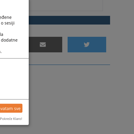
ređene
А
o sesiji
la
a dodatne
.
hvatam sve
Pokreće Klaro!