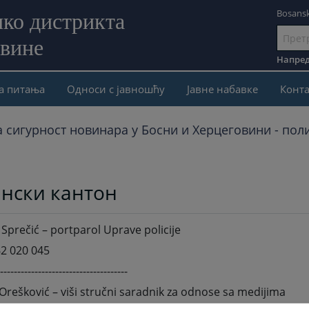
Bosansk
ко дистрикта
овине
Иди
на
Напред
садржај
а питања
Односи с јавношћу
Јавне набавке
Конта
а сигурност новинара у Босни и Херцеговини - пол
ански кантон
Sprečić – portparol Uprave policije
2 020 045
-------------------------------------
Orešković – viši stručni saradnik za odnose sa medijima