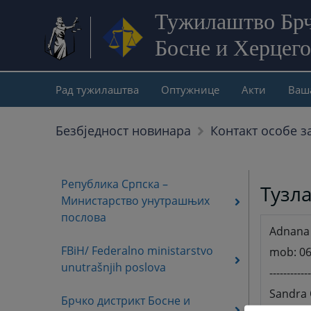
Тужилаштво Брч
Босне и Херцег
Рад тужилаштва
Оптужнице
Акти
Ваш
Безбjедност новинара
Контакт особе з
Република Српска –
Тузл
Министарство унутрашњих
послова
Adnana 
FBiH/ Federalno ministarstvo
mob: 06
unutrašnjih poslova
------------
Sandra 
Брчко дистрикт Босне и