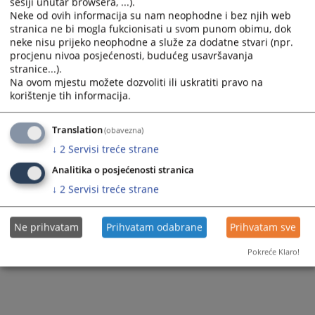
Правилници
sesiji unutar browsera, ...).
Годишњи план рада тужилаштва
Neke od ovih informacija su nam neophodne i bez njih web
stranica ne bi mogla fukcionisati u svom punom obimu, dok
Годишњи буџет
neke nisu prijeko neophodne a služe za dodatne stvari (npr.
procjenu nivoa posjećenosti, budućeg usavršavanja
Предложене мјере притвора и других
stranice...).
забрана
Na ovom mjestu možete dozvoliti ili uskratiti pravo na
korištenje tih informacija.
Закључени споразуми
Translation
(obavezna)
↓
2
Servisi treće strane
Analitika o posjećenosti stranica
↓
2
Servisi treće strane
Ne prihvatam
Prihvatam odabrane
Prihvatam sve
Pokreće Klaro!