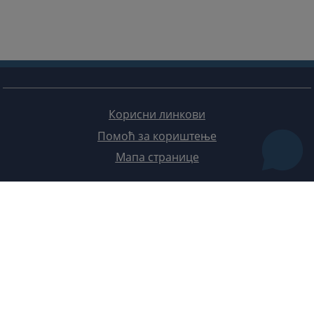
Корисни линкови
Помоћ за кориштење
Мапа странице
Редизајн веб странице финансирала је Европска унија. Искључиво је одговоран за његов садржај
Високи судски и тужилачки савијет БиХ такођер не одражава нужно ставове Европске уније.