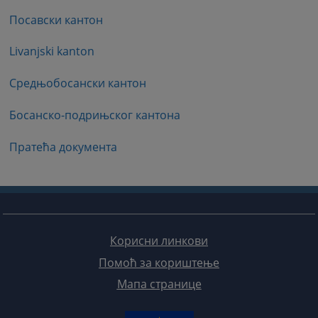
Посавски кантон
Livanjski kanton
Средњобосански кантон
Босанско-подрињског кантона
Пратећа документа
Корисни линкови
Помоћ за кориштење
Мапа странице