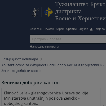
Тужилаштво Брчко
дистрикта
Босне и Херцегов
Bosanski
Hrvatski
Srpski
Српски
English
Пријава
Напредна претрага
Безбjедност новинара
Контакт особе за сигурност новинара у Босни и Херцеговини -
Зеничко-добојски кантон
Зеничко-добојски кантон
Ekinović Lejla – glasnogovornica Uprave policije
Ministarstva unutrašnjih poslova Zeničko -
dobojskog kantona