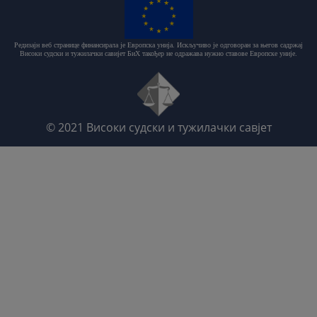
Редизајн веб странице финансирала је Европска унија. Искључиво је одговоран за његов садржај
Високи судски и тужилачки савијет БиХ такођер не одражава нужно ставове Европске уније.
© 2021
Високи судски и тужилачки савјет