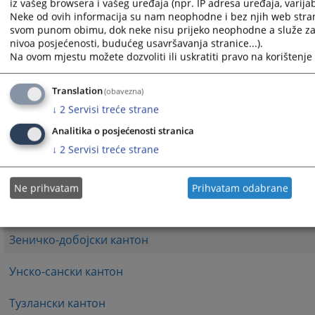
iz vašeg browsera i vašeg uređaja (npr. IP adresa uređaja, varijabl
Neke od ovih informacija su nam neophodne i bez njih web stran
1
svom punom obimu, dok neke nisu prijeko neophodne a služe za 
nivoa posjećenosti, budućeg usavršavanja stranice...).
Република Српска – Министарство унутрашњих послов
Na ovom mjestu možete dozvoliti ili uskratiti pravo na korištenje 
FBiH/ Federalno ministarstvo unutrašnjih poslova
Translation
(obavezna)
↓
2
Servisi treće strane
Брчко дистрикт Босне и Херцеговине
Analitika o posjećenosti stranica
Кантон Сарајево
↓
2
Servisi treće strane
Херцеговачко-неретвански кантон
Ne prihvatam
Prihvatam odabrane
Западнохерцеговачки кантон
Зеничко-добојски кантон
Унско-сански кантон
Тузлански кантон