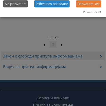
Ne prihvatam
Prihvatam odabrane
Prihvatam sve
Pokreće Klaro!
1 - 1 / 1
1
Закон о слободи приступа информацијама
Водич за приступ информацијама
Корисни линкови
Помоћ за кориштење