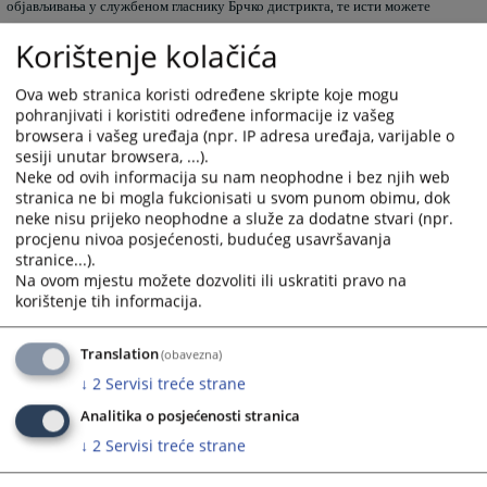
објављивања у службеном гласнику Брчко дистрикта, те исти можете
преузети у пратећим документима.
Korištenje kolačića
4324
ПРЕГЛЕДА
Ova web stranica koristi određene skripte koje mogu
pohranjivati i koristiti određene informacije iz vašeg
browsera i vašeg uređaja (npr. IP adresa uređaja, varijable o
sesiji unutar browsera, ...).
Neke od ovih informacija su nam neophodne i bez njih web
stranica ne bi mogla fukcionisati u svom punom obimu, dok
Пратећи документи
neke nisu prijeko neophodne a služe za dodatne stvari (npr.
procjenu nivoa posjećenosti, budućeg usavršavanja
Zakon o slobodi pristupa informacijama u Brčko
stranice...).
Na ovom mjestu možete dozvoliti ili uskratiti pravo na
distriktu BiH 38-2025
korištenje tih informacija.
Obrazac za pristup informacijama
Novi obrazac za pristup informacijama TBD 2025
Translation
(obavezna)
↓
2
Servisi treće strane
Analitika o posjećenosti stranica
↓
2
Servisi treće strane