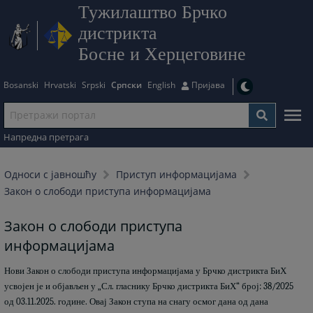
Тужилаштво Брчко
дистрикта
Босне и Херцеговине
Bosanski
Hrvatski
Srpski
Српски
English
Пријава
Напредна претрага
Односи с јавношћу
Приступ информацијама
Закон о слободи приступа информацијама
Закон о слободи приступа
информацијама
Нови Закон о слободи приступа информацијама у Брчко дистрикта БиХ
усвојен је и објављен у „Сл. гласнику Брчко дистрикта БиХ“ број: 38/2025
од 03.11.2025. године.
Овај Закон ступа на снагу осмог дана од дана