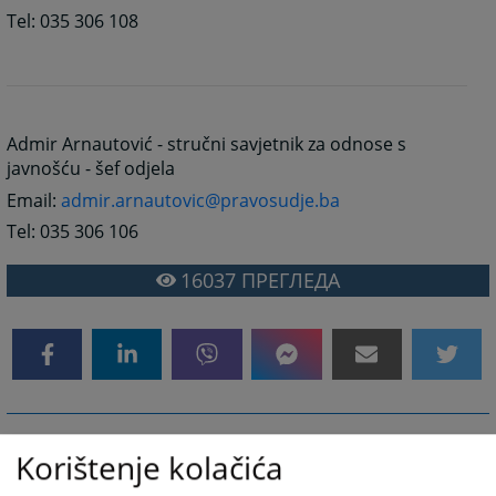
Tel: 035 306 108
Admir Arnautović - stručni savjetnik za odnose s
javnošću - šef odjela
Email:
admir.arnautovic@pravosudje.ba
Tel: 035 306 106
16037
ПРЕГЛЕДА
Korištenje kolačića