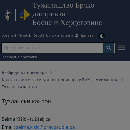
Тужилаштво Брчко
дистрикта
Босне и Херцеговине
Bosanski
Hrvatski
Srpski
Српски
English
Пријава
Напредна претрага
Безбjедност новинара
Контакт тачке за сигурност новинара у БиХ – тужилаштва
Тузлански кантон
Тузлански кантон
Selma Kišić - tužiteljica
Email:
selma.kisic@pravosudje.ba