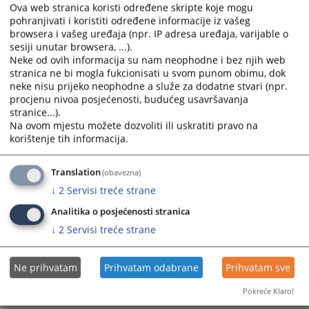
Ova web stranica koristi određene skripte koje mogu
pohranjivati i koristiti određene informacije iz vašeg
browsera i vašeg uređaja (npr. IP adresa uređaja, varijable o
sesiji unutar browsera, ...).
Neke od ovih informacija su nam neophodne i bez njih web
stranica ne bi mogla fukcionisati u svom punom obimu, dok
neke nisu prijeko neophodne a služe za dodatne stvari (npr.
procjenu nivoa posjećenosti, budućeg usavršavanja
stranice...).
Na ovom mjestu možete dozvoliti ili uskratiti pravo na
korištenje tih informacija.
Translation
(obavezna)
↓
2
Servisi treće strane
Analitika o posjećenosti stranica
↓
2
Servisi treće strane
Ne prihvatam
Prihvatam odabrane
Prihvatam sve
Pokreće Klaro!