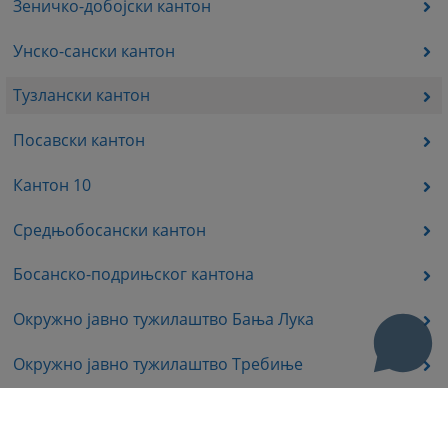
Зеничко-добојски кантон
Унско-сански кантон
Тузлански кантон
Посавски кантон
Кантон 10
Средњобосански кантон
Босанско-подрињског кантона
Окружно јавно тужилаштво Бања Лука
Окружно јавно тужилаштво Требиње
Окружно јавно тужилаштво Источно Сарајево