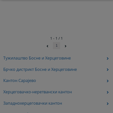
1 - 1 / 1
1
Тужилаштво Босне и Херцеговине
Брчко дистрикт Босне и Херцеговине
Кантон Сарајево
Херцеговачко-неретвански кантон
Западнохерцеговачки кантон