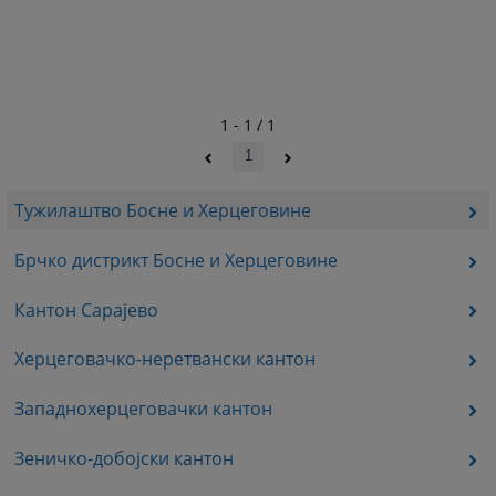
1 - 1 / 1
1
Тужилаштво Босне и Херцеговине
Брчко дистрикт Босне и Херцеговине
Кантон Сарајево
Херцеговачко-неретвански кантон
Западнохерцеговачки кантон
Зеничко-добојски кантон