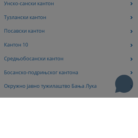
Унско-сански кантон
Тузлански кантон
Посавски кантон
Кантон 10
Средњобосански кантон
Босанско-подрињског кантона
Окружно јавно тужилаштво Бања Лука
Окружно јавно тужилаштво Требиње
Окружно јавно тужилаштво Источно Сарајево
Окружно јавно тужилаштво Приједор