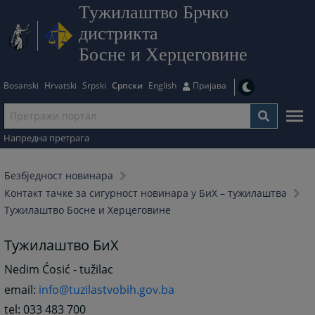
Тужилаштво Брчко
дистрикта
Босне и Херцеговине
Bosanski
Hrvatski
Srpski
Српски
English
Пријава
Напредна претрага
Безбjедност новинара
Контакт тачке за сигурност новинара у БиХ – тужилаштва
Тужилаштво Босне и Херцеговине
Тужилаштво БиХ
Nedim Ćosić - tužilac
email:
info@tuzilastvobih.gov.ba
tel: 033 483 700