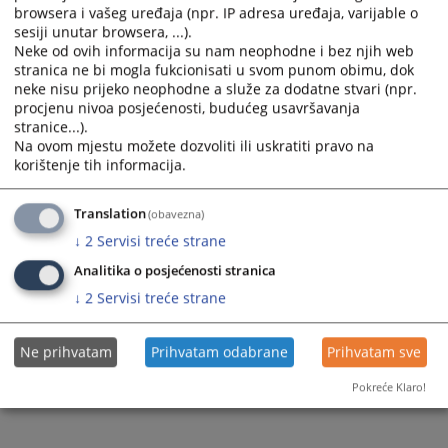
browsera i vašeg uređaja (npr. IP adresa uređaja, varijable o
sesiji unutar browsera, ...).
Neke od ovih informacija su nam neophodne i bez njih web
stranica ne bi mogla fukcionisati u svom punom obimu, dok
neke nisu prijeko neophodne a služe za dodatne stvari (npr.
procjenu nivoa posjećenosti, budućeg usavršavanja
stranice...).
Na ovom mjestu možete dozvoliti ili uskratiti pravo na
korištenje tih informacija.
Translation
(obavezna)
↓
2
Servisi treće strane
Analitika o posjećenosti stranica
↓
2
Servisi treće strane
Ne prihvatam
Prihvatam odabrane
Prihvatam sve
Pokreće Klaro!