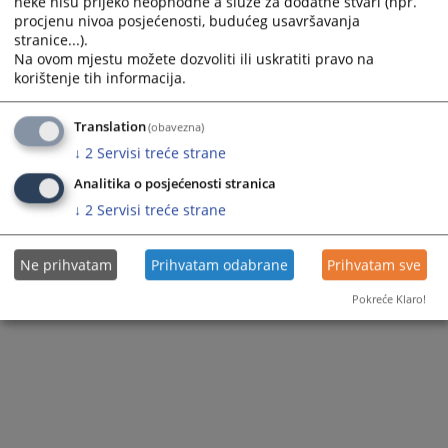
neke nisu prijeko neophodne a služe za dodatne stvari (npr.
procjenu nivoa posjećenosti, budućeg usavršavanja
stranice...).
Na ovom mjestu možete dozvoliti ili uskratiti pravo na
korištenje tih informacija.
Translation
(obavezna)
↓
2
Servisi treće strane
Analitika o posjećenosti stranica
↓
2
Servisi treće strane
Ne prihvatam
Prihvatam odabrane
Prihvatam sve
Pokreće Klaro!