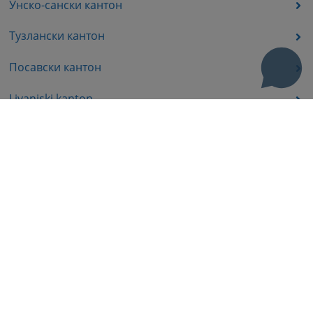
Унско-сански кантон
Тузлански кантон
Посавски кантон
Livanjski kanton
Средњобосански кантон
Босанско-подрињског кантона
Пратећа документа
Корисни линкови
Помоћ за кориштење