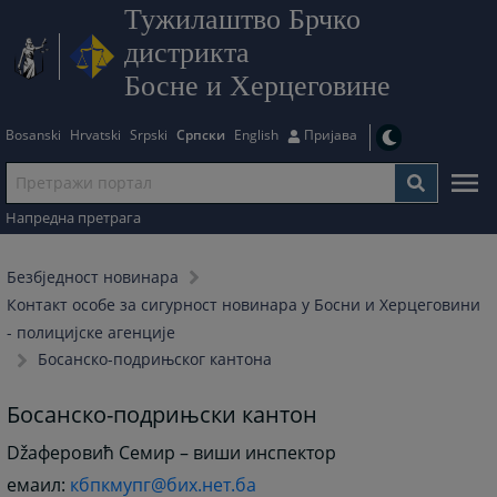
Тужилаштво Брчко
дистрикта
Босне и Херцеговине
Bosanski
Hrvatski
Srpski
Српски
English
Пријава
Напредна претрага
Безбjедност новинара
Контакт особе за сигурност новинара у Босни и Херцеговини
- полицијске агенције
Босанско-подрињског кантона
Босанско-подрињски кантон
Džаферовић Семир – виши инспектор
емаил:
кбпкмупг@бих.нет.ба