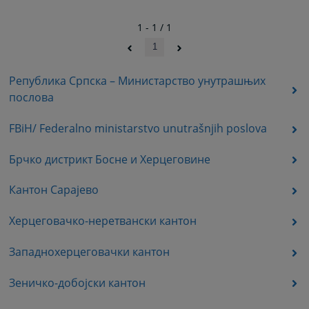
1 - 1 / 1
1
Република Српска – Министарство унутрашњих
послова
FBiH/ Federalno ministarstvo unutrašnjih poslova
Брчко дистрикт Босне и Херцеговине
Кантон Сарајево
Херцеговачко-неретвански кантон
Западнохерцеговачки кантон
Зеничко-добојски кантон