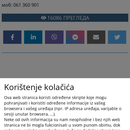
моб: 061 360 901
16086
ПРЕГЛЕДА
Korištenje kolačića
Ova web stranica koristi određene skripte koje mogu
pohranjivati i koristiti određene informacije iz vašeg
browsera i vašeg uređaja (npr. IP adresa uređaja, varijable o
sesiji unutar browsera, ...).
Neke od ovih informacija su nam neophodne i bez njih web
stranica ne bi mogla fukcionisati u svom punom obimu, dok