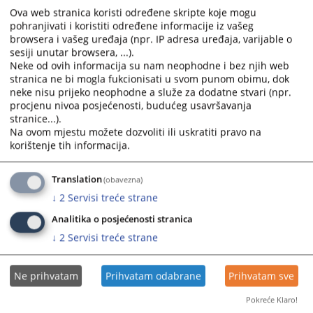
Ova web stranica koristi određene skripte koje mogu
the
the
pohranjivati i koristiti određene informacije iz vašeg
calendar
calendar
browsera i vašeg uređaja (npr. IP adresa uređaja, varijable o
and
and
sesiji unutar browsera, ...).
select
select
Neke od ovih informacija su nam neophodne i bez njih web
a
a
stranica ne bi mogla fukcionisati u svom punom obimu, dok
date.
date.
neke nisu prijeko neophodne a služe za dodatne stvari (npr.
procjenu nivoa posjećenosti, budućeg usavršavanja
Press
Press
stranice...).
the
the
Na ovom mjestu možete dozvoliti ili uskratiti pravo na
question
question
korištenje tih informacija.
mark
mark
key
key
Translation
(obavezna)
to
to
↓
2
Servisi treće strane
get
get
the
the
Analitika o posjećenosti stranica
keyboard
keyboard
↓
2
Servisi treće strane
shortcuts
shortcuts
for
for
changing
changing
Ne prihvatam
Prihvatam odabrane
Prihvatam sve
dates.
dates.
Pokreće Klaro!