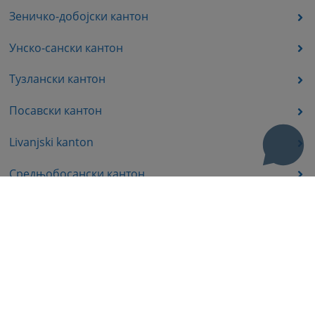
Зеничко-добојски кантон
Унско-сански кантон
Тузлански кантон
Посавски кантон
Livanjski kanton
Средњобосански кантон
Босанско-подрињског кантона
Пратећа документа