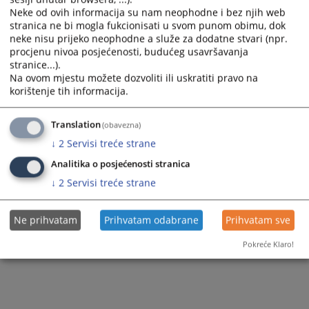
Neke od ovih informacija su nam neophodne i bez njih web
stranica ne bi mogla fukcionisati u svom punom obimu, dok
neke nisu prijeko neophodne a služe za dodatne stvari (npr.
procjenu nivoa posjećenosti, budućeg usavršavanja
stranice...).
Na ovom mjestu možete dozvoliti ili uskratiti pravo na
korištenje tih informacija.
Translation
(obavezna)
↓
2
Servisi treće strane
Analitika o posjećenosti stranica
↓
2
Servisi treće strane
Ne prihvatam
Prihvatam odabrane
Prihvatam sve
Pokreće Klaro!