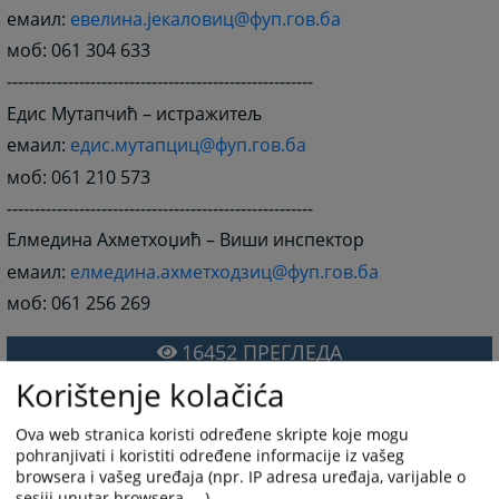
емаил:
евелина.јекаловиц@фуп.гов.ба
моб: 061 304 633
-------------------------------------------------------
Едис Мутапчић – истражитељ
емаил:
едис.мутапциц@фуп.гов.ба
моб: 061 210 573
-------------------------------------------------------
Елмедина Ахметхоџић – Виши инспектор
емаил:
елмедина.ахметходзиц@фуп.гов.ба
моб: 061 256 269
16452
ПРЕГЛЕДА
Korištenje kolačića
Ova web stranica koristi određene skripte koje mogu
pohranjivati i koristiti određene informacije iz vašeg
browsera i vašeg uređaja (npr. IP adresa uređaja, varijable o
sesiji unutar browsera, ...).