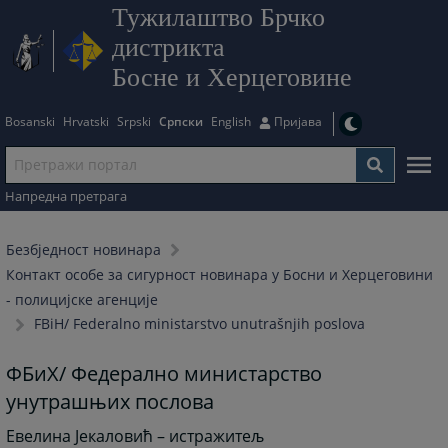
Тужилаштво Брчко
дистрикта
Босне и Херцеговине
Bosanski
Hrvatski
Srpski
Српски
English
Пријава
Напредна претрага
Безбjедност новинара
Контакт особе за сигурност новинара у Босни и Херцеговини
- полицијске агенције
FBiH/ Federalno ministarstvo unutrašnjih poslova
ФБиХ/ Федерално министарство
унутрашњих послова
Евелина Јекаловић – истражитељ