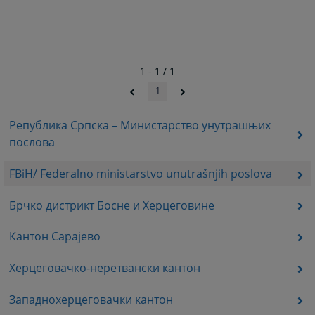
1 - 1 / 1
1
Република Српска – Министарство унутрашњих
послова
FBiH/ Federalno ministarstvo unutrašnjih poslova
Брчко дистрикт Босне и Херцеговине
Кантон Сарајево
Херцеговачко-неретвански кантон
Западнохерцеговачки кантон