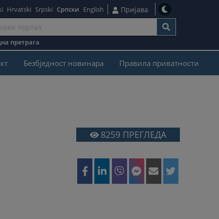
i
Hrvatski
Srpski
Српски
English
Пријава
на претрага
кт
Безбjедност новинара
Правила приватности
8259
ПРЕГЛЕДА