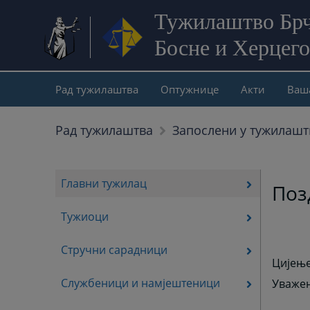
Тужилаштво Брч
Босне и Херцег
Рад тужилаштва
Оптужнице
Акти
Ваш
Рад тужилаштва
Запослени у тужилашт
Главни тужилац
Поз
Тужиоци
Стручни сарадници
Цијење
Службеници и намјештеници
Уважен