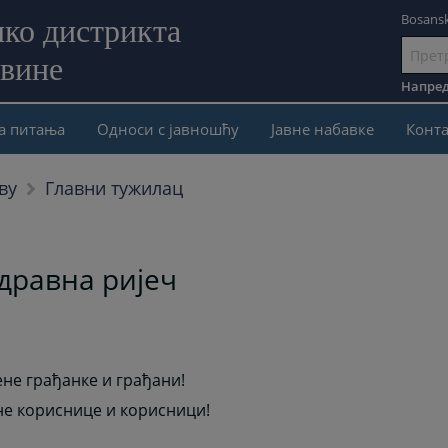
Bosansk
ко дистрикта
овине
Иди
на
Напред
садржај
а питања
Односи с јавношћу
Јавне набавке
Конта
Главни тужилац
ву
дравна ријеч
не грађанке и грађани!
е кориснице и корисници!