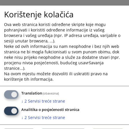
Korištenje kolačića
Ova web stranica koristi određene skripte koje mogu
pohranjivati i koristiti određene informacije iz vašeg
browsera i vašeg uređaja (npr. IP adresa uređaja, varijable o
sesiji unutar browsera, ...).
Neke od ovih informacija su nam neophodne i bez njih web
stranica ne bi mogla fukcionisati u svom punom obimu, dok
neke nisu prijeko neophodne a služe za dodatne stvari (npr.
procjenu nivoa posjećenosti, budućeg usavršavanja
Trenutno nema vijesti
stranice...).
Na ovom mjestu možete dozvoliti ili uskratiti pravo na
korištenje tih informacija.
Translation
(obavezna)
↓
2
Servisi treće strane
Analitika o posjećenosti stranica
↓
2
Servisi treće strane