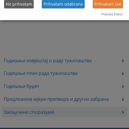
Ne prihvatam
Prihvatam odabrane
Prihvatam sve
Pokreće Klaro!
Годишњи извјештај о раду тужилаштва
Годишњи план рада тужилаштва
Годишњи буџет
Предложене мјере притвора и других забрана
Закључени споразуми