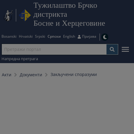
Тужилаштво Брчко
дистрикта
Босне и Херцеговине
Bosanski
Hrvatski
Srpski
Српски
English
Пријава
Напредна претрага
Закључени споразуми
Акти
Документи