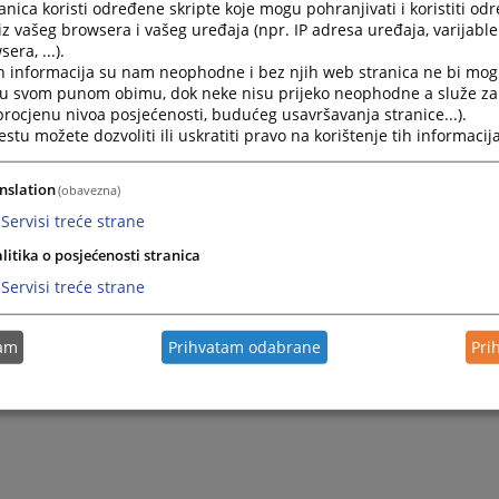
nica koristi određene skripte koje mogu pohranjivati i koristiti od
iz vašeg browsera i vašeg uređaja (npr. IP adresa uređaja, varijable 
era, ...).
2025.
Ревидирани План рада за 2025.годину
h informacija su nam neophodne i bez njih web stranica ne bi mog
i u svom punom obimu, dok neke nisu prijeko neophodne a služe z
 procjenu nivoa posjećenosti, budućeg usavršavanja stranice...).
2025.
Одлука о утврђивању предвидивих рокова за рјешавањ
tu možete dozvoliti ili uskratiti pravo na korištenje tih informacija
2025.
План рјешавања предмета ратних злочина за 2025.го
nslation
(obavezna)
Servisi treće strane
litika o posjećenosti stranica
Servisi treće strane
tam
Prihvatam odabrane
Pri