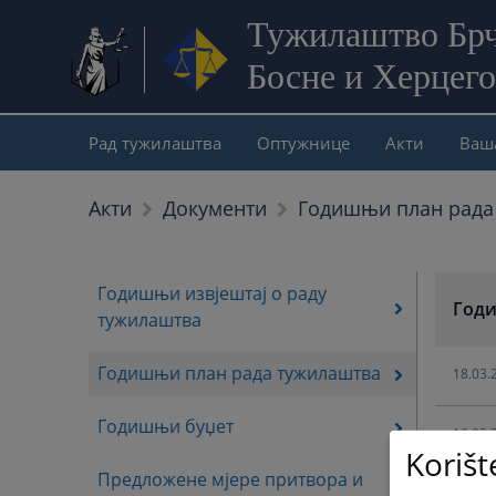
Тужилаштво Брч
Босне и Херцег
Рад тужилаштва
Оптужнице
Акти
Ваш
Годишњи план рада
Акти
Документи
Годишњи извјештај о раду
Годи
тужилаштва
Годишњи план рада тужилаштва
18.03.
Годишњи буџет
18.03.
Korišt
Предложене мјере притвора и
18.03.