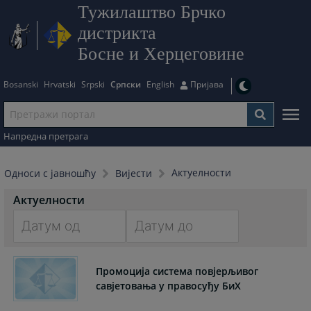
Тужилаштво Брчко
дистрикта
Босне и Херцеговине
Bosanski
Hrvatski
Srpski
Српски
English
Пријава
Напредна претрага
Актуелности
Односи с јавношћу
Вијести
Актуелности
Navigate
Navigate
forward
forward
Промоција система повјерљивог
to
to
савјетовања у правосуђу БиХ
interact
interact
with
with