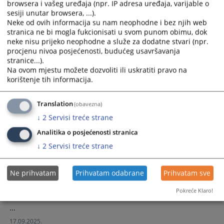
browsera i vašeg uređaja (npr. IP adresa uređaja, varijable o
sesiji unutar browsera, ...).
Тужилаштво Брчко дистрикта БиХ усвојило је Правила
Neke od ovih informacija su nam neophodne i bez njih web
приватности приликом обраде личних података, сходно
stranica ne bi mogla fukcionisati u svom punom obimu, dok
одредбама новог Закона о заштит личних података.
neke nisu prijeko neophodne a služe za dodatne stvari (npr.
19.02.2026.
procjenu nivoa posjećenosti, budućeg usavršavanja
stranice...).
Na ovom mjestu možete dozvoliti ili uskratiti pravo na
Анкета на тему родне равноправности у
korištenje tih informacija.
Тужилаштву Брчко дистрикта БиХ
Translation
(obavezna)
.
↓
2
Servisi treće strane
11.12.2025.
Analitika o posjećenosti stranica
↓
2
Servisi treće strane
Тужилаштво Брчко дистрикта БиХ
учествовало на Регионалној
конференција тужилаца на тему
Ne prihvatam
Prihvatam odabrane
Prihvatam sve
сурадње у процесуирању ратних
злочина
Pokreće Klaro!
...
17.09.2025.