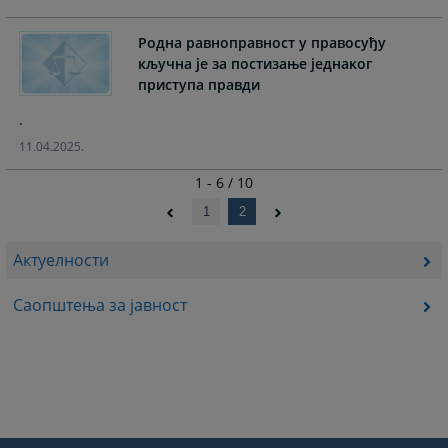
Родна равноправност у правосуђу
кључна је за постизање једнаког
приступа правди
.
11.04.2025.
1 - 6 / 10
1
2
Актуелности
Саопштења за јавност