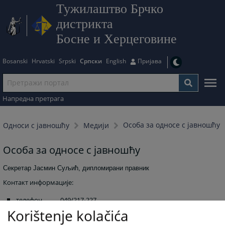
Тужилаштво Брчко
дистрикта
Босне и Херцеговине
Bosanski
Hrvatski
Srpski
Српски
English
Пријава
Напредна претрага
Особа за односе с јавношћу
Односи с јавношћу
Медији
Особа за односе с јавношћу
Секретар Јасмин Суљић, дипломирани правник
Контакт информације:
телефон 049/217-227
Korištenje kolačića
факс 049/219-088
мобител
061/146-980