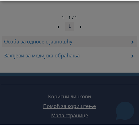
1 - 1 / 1
1
Особа за односе с јавношћу
Захтјеви за медијска обраћања
Корисни линкови
Помоћ за кориштење
Мапа странице