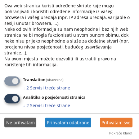
е-маил
ј.суљиц@јтбд.ба
Ova web stranica koristi određene skripte koje mogu
pohranjivati i koristiti određene informacije iz vašeg
Фацебоо
к
browsera i vašeg uređaja (npr. IP adresa uređaja, varijable o
sesiji unutar browsera, ...).
2960
ПРЕГЛЕДА
Neke od ovih informacija su nam neophodne i bez njih web
stranica ne bi mogla fukcionisati u svom punom obimu, dok
neke nisu prijeko neophodne a služe za dodatne stvari (npr.
procjenu nivoa posjećenosti, budućeg usavršavanja
stranice...).
Na ovom mjestu možete dozvoliti ili uskratiti pravo na
korištenje tih informacija.
Translation
(obavezna)
↓
2
Servisi treće strane
Analitika o posjećenosti stranica
↓
2
Servisi treće strane
Ne prihvatam
Prihvatam odabrane
Prihvatam sve
Pokreće Klaro!