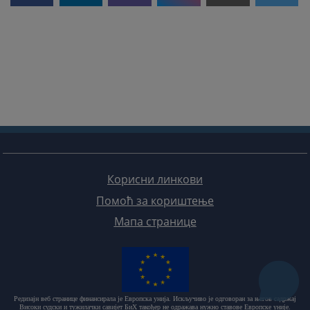
Корисни линкови
Помоћ за кориштење
Мапа странице
Редизајн веб странице финансирала је Европска унија. Искључиво је одговоран за његов садржај
Високи судски и тужилачки савијет БиХ такођер не одражава нужно ставове Европске уније.