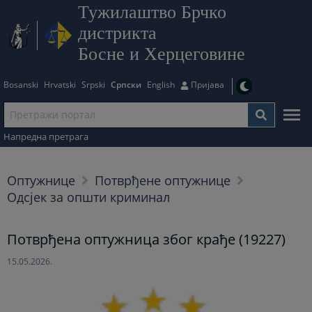
Тужилаштво Брчко
дистрикта
Босне и Херцеговине
Bosanski
Hrvatski
Srpski
Српски
English
Пријава
Напредна претрага
Оптужнице
Потврђене оптужнице
Одсјек за општи криминал
Потврђена оптужница због крађе (19227)
15.05.2026.