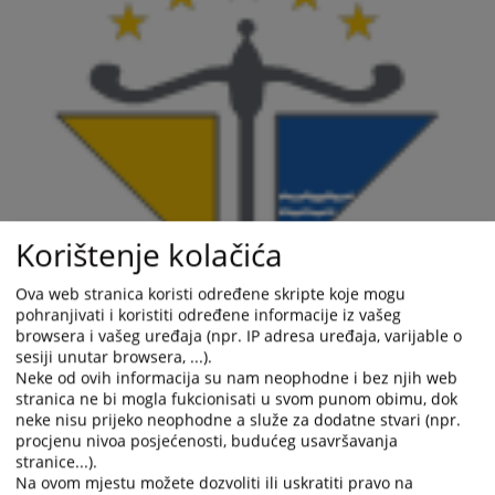
Korištenje kolačića
Ova web stranica koristi određene skripte koje mogu
pohranjivati i koristiti određene informacije iz vašeg
browsera i vašeg uređaja (npr. IP adresa uređaja, varijable o
sesiji unutar browsera, ...).
Neke od ovih informacija su nam neophodne i bez njih web
stranica ne bi mogla fukcionisati u svom punom obimu, dok
neke nisu prijeko neophodne a služe za dodatne stvari (npr.
procjenu nivoa posjećenosti, budućeg usavršavanja
stranice...).
Na ovom mjestu možete dozvoliti ili uskratiti pravo na