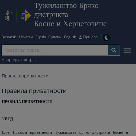
Тужилаштво Брчко
дистрикта
Босне и Херцеговине
Bosanski
Hrvatski
Srpski
Српски
English
Пријава
Напредна претрага
Правила приватности
Правила приватности
ПРАВИЛА ПРИВАТНОСТИ
УВОД
Циљ Правила приватности Тужилаштва Брчко дистрикта Босне и