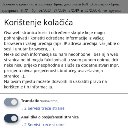
Законом о кривичном поступку Брчко дистрикта БиХ (
„Сл. гласник Брчко
дистрикта БиХ", бр. 34/2013, 27/2014, 3/2019 и 16/2020)
), те другим
примјењивим законима.
Korištenje kolačića
ВРЕМЕНСКИ ПЕРИОД ЧУВАЊА ЛИЧНИХ ПОДАТАКА
Ova web stranica koristi određene skripte koje mogu
pohranjivati i koristiti određene informacije iz vašeg
browsera i vašeg uređaja (npr. IP adresa uređaja, varijable o
Ваше личне податке Тужилаштво Брчко дистрикта БиХ обрађује док се
sesiji unutar browsera, ...).
не испуни сврха обраде личних података. Након престанка сврхе за коју
Neke od ovih informacija su nam neophodne i bez njih web
су прикупљени, подаци се више неће користити и чуват ће се сходно
stranica ne bi mogla fukcionisati u svom punom obimu, dok
Листи категорије регистратурне грађе са роковима чувања у
neke nisu prijeko neophodne a služe za dodatne stvari (npr.
procjenu nivoa posjećenosti, budućeg usavršavanja
Тужилаштву, која је донесена у складу са Законом о архивској грађи.
stranice...).
Na ovom mjestu možete dozvoliti ili uskratiti pravo na
korištenje tih informacija.
ТЕХНИЧКЕ И ОРГАНИЗАЦИОНЕ МЈЕРЕ ЗА ЗАШТИТУ ЛИЧНИХ
ПОДАТАКА
Translation
(obavezna)
Тужилаштво Брчко дистрикта БиХ је предузело одговарајуће техничке и
↓
2
Servisi treće strane
организационе мјере за заштиту ваших личних података од
Analitika o posjećenosti stranica
неовлаштеног приступа, губитка или других радњи којима се угрожава
↓
2
Servisi treće strane
сигурност ваших личних података.