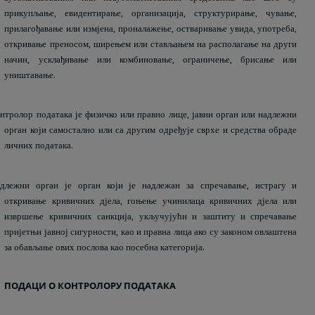
прикупљање, евидентирање, организација, структурирање, чување,
прилагођавање или измјена, проналажење, остваривање увида, употреба,
откривање преносом, ширењем или стављањем на располагање на други
начин, усклађивање или комбиновање, ограничење, брисање или
уништавање.
нтролор података је физичко или правно лице, јавни орган или надлежни
орган који самостално или са другим одређује сврхе и средства обраде
личних података.
длежни орган је орган који је надлежан за спречавање, истрагу и
откривање кривичних дјела, гоњење учинилаца кривичних дјела или
извршење кривичних санкција, укључујући и заштиту и спречавање
пријетњи јавној сигурности, као и правна лица ако су законом овлаштена
за обављање ових послова као посебна категорија.
ПОДАЦИ О КОНТРОЛОРУ ПОДАТАКА