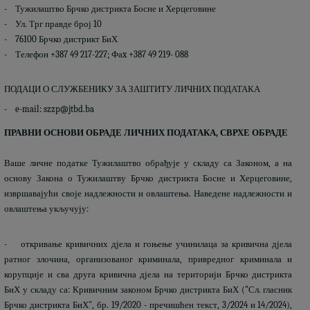
- Тужилаштво Брчко дистрикта Босне и Херцеговине
- Ул. Трг правде број 10
- 76100 Брчко дистрикт БиХ
- Телефон +387 49 217-227; Фаx +387 49 219- 088
ПОДАЦИ О СЛУЖБЕНИКУ ЗА ЗАШТИТУ ЛИЧНИХ ПОДАТАКА
-
e-mail: szzp@jtbd.ba
ПРАВНИ ОСНОВИ ОБРАДЕ ЛИЧНИХ ПОДАТАКА, СВРХЕ ОБРАДЕ
Ваше личне податке Тужилаштво обрађује у складу са Законом, а на
основу Закона о Тужилаштву Брчко дистрикта Босне и Херцеговине,
извршавајући своје надлежности и овлаштења. Наведене надлежности и
овлаштења укључују:
- откривање кривичних дјела и гоњење учинилаца за кривична дјела
ратног злочина, организованог криминала, привредног криминала и
корупције и сва друга кривична дјела на територији Брчко дистрикта
БиХ у складу са: Кривичним законом Брчко дистрикта БиХ ("Сл. гласник
Брчко дистрикта БиХ", бр. 19/2020 - пречишћен текст, 3/2024 и 14/2024),