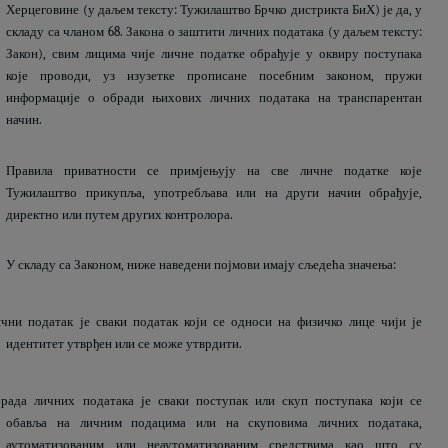
Херцеговине (у даљем тексту: Тужилаштво Брчко дистрикта БиХ) је да, у
складу са чланом 68. Закона о заштити личних података (у даљем тексту:
Закон), свим лицима чије личне податке обрађује у оквиру поступака
које проводи, уз изузетке прописане посебним законом, пружи
информације о обради њихових личних података на транспарентан
начин.
Правила приватности се примјењују на све личне податке које
Тужилаштво прикупља, употребљава или на други начин обрађује,
директно или путем других контролора.
У складу са Законом, ниже наведени појмови имају сљедећа значења:
чни податак је сваки податак који се односи на физичко лице чији је
идентитет утврђен или се може утврдити.
рада личних података је сваки поступак или скуп поступака који се
обавља на личним подацима или на скуповима личних података,
аутоматизованим или неаутоматизованим средствима као што су