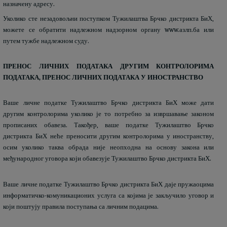
назначену адресу.
Уколико сте незадовољни поступком Тужилаштва Брчко дистрикта БиХ,
можете се обратити надлежном надзорном органу www.азлп.ба или
путем тужбе надлежном суду.
ПРЕНОС ЛИЧНИХ ПОДАТАКА ДРУГИМ КОНТРОЛОРИМА
ПОДАТАКА, ПРЕНОС ЛИЧНИХ ПОДАТАКА У ИНОСТРАНСТВО
Ваше личне податке Тужилаштво Брчко дистрикта БиХ може дати
другим контролорима уколико је то потребно за извршавање законом
прописаних обавеза. Такођер, ваше податке Тужилаштво Брчко
дистрикта БиХ неће преносити другим контролорима у иностранству,
осим уколико таква обрада није неопходна на основу закона или
међународног уговора који обавезује Тужилаштво Брчко дистрикта БиХ.
Ваше личне податке Тужилаштво Брчко дистрикта БиХ даје пружаоцима
информатичко-комуникационих услуга са којима је закључило уговор и
који поштују правила поступања са личним подацима.