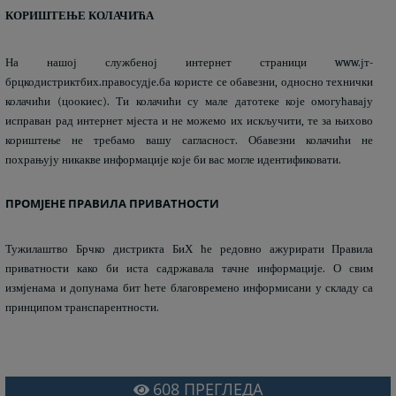
КОРИШТЕЊЕ КОЛАЧИЋА
На нашој службеној интернет страници www.јт-
брцкодистриктбих.правосудје.ба користе се обавезни, односно технички
колачићи (цоокиес). Ти колачићи су мале датотеке које омогућавају
исправан рад интернет мјеста и не можемо их искључити, те за њихово
кориштење не требамо вашу сагласност. Обавезни колачићи не
похрањују никакве информације које би вас могле идентификовати.
ПРОМЈЕНЕ ПРАВИЛА ПРИВАТНОСТИ
Тужилаштво Брчко дистрикта БиХ ће редовно ажурирати Правила
приватности како би иста садржавала тачне информације. О свим
измјенама и допунама бит ћете благовремено информисани у складу са
принципом транспарентности.
608
ПРЕГЛЕДА