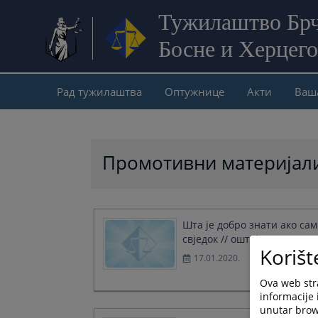
Тужилаштво Брч
Босне и Херцег
Рад тужилаштва
Оптужнице
Акти
Ваш
Промотивни материјал
Шта је добро знати ако сам
свједок // оштећени?
Korišt
17.01.2020.
Ova web stra
informacije 
unutar brows