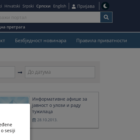
i
Hrvatski
Srpski
Српски
English
Пријава
на претрага
кт
Безбjедност новинара
Правила приватности
Navigate
forward
to
interact
Информативне афише за
with
јавност о улози и раду
the
тужилаца
calendar
28.10.2013.
and
ređene
select
o sesiji
a
date.