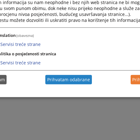
h informacija su nam neophodne i bez njih web stranica ne bi mog
Press
i u svom punom obimu, dok neke nisu prijeko neophodne a služe z
the
 procjenu nivoa posjećenosti, budućeg usavršavanja stranice...).
question
tu možete dozvoliti ili uskratiti pravo na korištenje tih informacija
mark
key
to
nslation
(obavezna)
get
Servisi treće strane
1 - 4 / 4
1
the
keyboard
litika o posjećenosti stranica
shortcuts
Servisi treće strane
for
changing
dates.
tam
Prihvatam odabrane
Pri