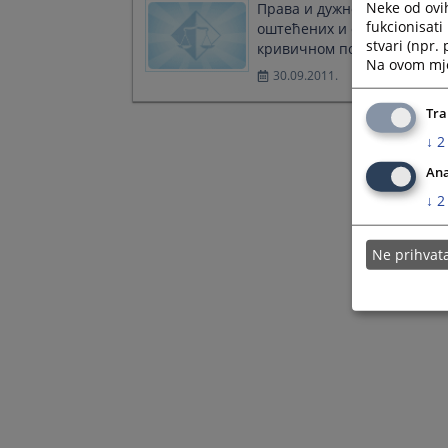
Neke od ovi
Права и дужности
fukcionisat
оштећених и свједока у
stvari (npr.
кривичном поступку
Na ovom mjes
30.09.2011.
Tra
↓
2
Ana
↓
2
Ne prihva