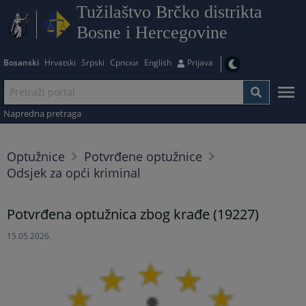
Tužilaštvo Brčko distrikta
Bosne i Hercegovine
Bosanski
Hrvatski
Srpski
Српски
English
Prijava
Napredna pretraga
Optužnice
Potvrđene optužnice
Odsjek za opći kriminal
Potvrđena optužnica zbog krađe (19227)
15.05.2026.