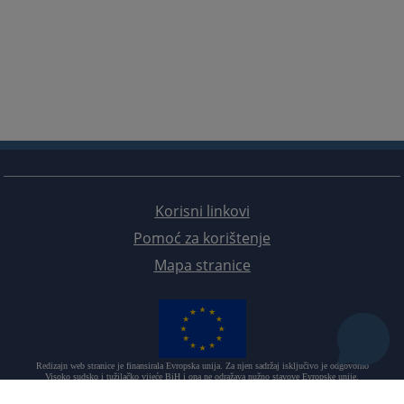
Korisni linkovi
Pomoć za korištenje
Mapa stranice
Redizajn web stranice je finansirala Evropska unija. Za njen sadržaj isključivo je odgovorno
Visoko sudsko i tužilačko vijeće BiH i ona ne odražava nužno stavove Evropske unije.