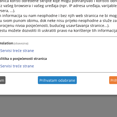
nica koristi određene skripte koje mogu pohranjivati i koristiti od
iz vašeg browsera i vašeg uređaja (npr. IP adresa uređaja, varijable 
era, ...).
2025.
Revidirani Plan rada za 2025.godinu
h informacija su nam neophodne i bez njih web stranica ne bi mog
i u svom punom obimu, dok neke nisu prijeko neophodne a služe z
 procjenu nivoa posjećenosti, budućeg usavršavanja stranice...).
2025.
Odluka o utvrđivanju predvidivih rokova za rješavanje p
tu možete dozvoliti ili uskratiti pravo na korištenje tih informacija
2025.
Plan rješavanja predmeta ratnih zločina za 2025.godinu
nslation
(obavezna)
Servisi treće strane
litika o posjećenosti stranica
Servisi treće strane
tam
Prihvatam odabrane
Pri