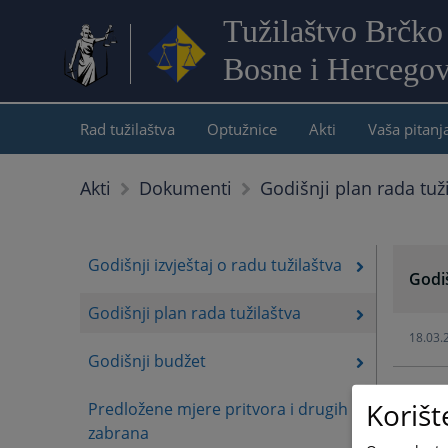
Tužilaštvo Brčko 
Bosne i Hercegov
Rad tužilaštva
Optužnice
Akti
Vaša pitanj
Godišnji plan rada tuž
Akti
Dokumenti
Godišnji izvještaj o radu tužilaštva
Godiš
Godišnji plan rada tužilaštva
18.03.
Godišnji budžet
18.03.
Korišt
Predložene mjere pritvora i drugih
zabrana
18.03.