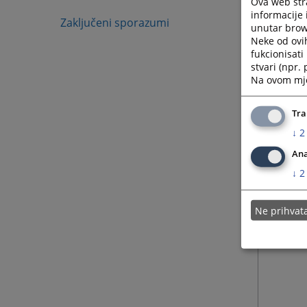
Ova web stra
informacije 
Zaključeni sporazumi
unutar brows
09.04.
Neke od ovi
fukcionisat
stvari (npr.
09.04.
Na ovom mjes
09.04.
Tra
↓
2
Ana
↓
2
Ne prihva