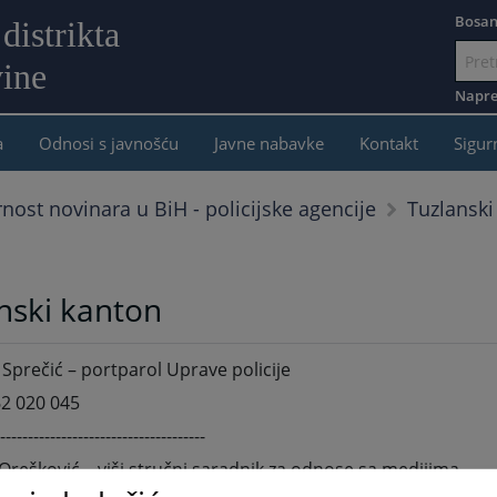
Bosan
distrikta
ine
Idi
na
Napre
sadržaj
a
Odnosi s javnošću
Javne nabavke
Kontakt
Sigur
Tuzlanski
rnost novinara u BiH - policijske agencije
nski kanton
Sprečić – portparol Uprave policije
2 020 045
-------------------------------------
Orešković – viši stručni saradnik za odnose sa medijima