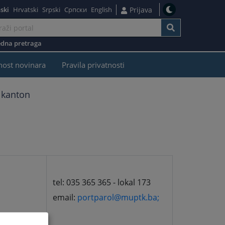
ski
Hrvatski
Srpski
Српски
English
Prijava
dna pretraga
nost novinara
Pravila privatnosti
 kanton
tel: 035 365 365 - lokal 173
email:
portparol@muptk.ba;