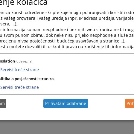
enje kolačića
1 707 592
nica koristi određene skripte koje mogu pohranjivati i koristiti od
iz vašeg browsera i vašeg uređaja (npr. IP adresa uređaja, varijable 
16233
PREGLED
era, ...).
h informacija su nam neophodne i bez njih web stranica ne bi mog
i u svom punom obimu, dok neke nisu prijeko neophodne a služe z
 procjenu nivoa posjećenosti, budućeg usavršavanja stranice...).
tu možete dozvoliti ili uskratiti pravo na korištenje tih informacija
nslation
(obavezna)
Servisi treće strane
litika o posjećenosti stranica
Servisi treće strane
tam
Prihvatam odabrane
Pri