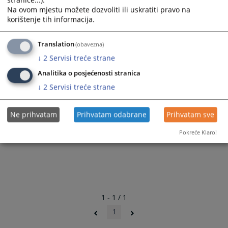
stranice...).
Na ovom mjestu možete dozvoliti ili uskratiti pravo na
korištenje tih informacija.
Translation
(obavezna)
↓
2
Servisi treće strane
Analitika o posjećenosti stranica
↓
2
Servisi treće strane
Ne prihvatam
Prihvatam odabrane
Prihvatam sve
Pokreće Klaro!
1 - 1 / 1
1