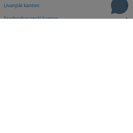
Livanjski kanton
Srednjobosanski kanton
Bosansko-podrinjski kanton
Prateći dokumenti
Korisni linkovi
Pomoć za korištenje
Mapa stranice