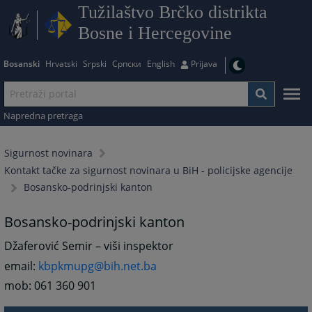
Tužilaštvo Brčko distrikta
Bosne i Hercegovine
Bosanski
Hrvatski
Srpski
Српски
English
Prijava
Napredna pretraga
Sigurnost novinara
Kontakt tačke za sigurnost novinara u BiH - policijske agencije
Bosansko-podrinjski kanton
Bosansko-podrinjski kanton
Džaferović Semir – viši inspektor
email:
kbpkmupg@bih.net.ba
mob: 061 360 901