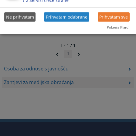
↓
2
Servisi treće strane
Ne prihvatam
Prihvatam odabrane
Prihvatam sve
Pokreće Klaro!
1 - 1 / 1
1
Osoba za odnose s javnošću
Zahtjevi za medijska obraćanja