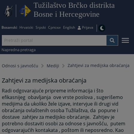
Tužilaštvo Brčko distrikta
Bosne i Hercegovine
Bosanski
Hrvatski
Srpski
Српски
English
Prijava
Napredna pretraga
Zahtjevi za medijska obraćanja
Odnosi s javnošću
Mediji
Zahtjevi za medijska obraćanja
Radi odgovarajuće pripreme informacija i što
efikasnijeg obavljanja ove vrste poslova , sugerišemo
medijima da ukoliko žele izjave, intervjue ili drugi vid
obraćanja ovlaštenih osoba Tužilaštva, da popune i
dostave zahtjev za medijsko obraćanje. Zahtjev je
potrebno dostaviti osobi za odnose s javnošću, putem
odgovarajućih kontakata , poštom ili neposredno. Kao