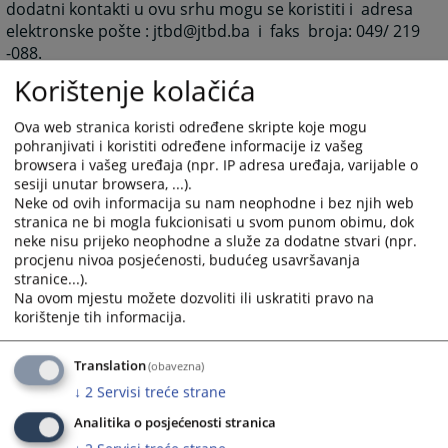
dodatni kontakti u ovu srhu mogu se koristiti i adresa
elektronske pošte : jtbd@jtbd.ba i faks broja: 049/ 219
-088.
Korištenje kolačića
Obrazac zahtjeva za medijsko obraćanje, možete
pronaći
Ova web stranica koristi određene skripte koje mogu
ovdje.
pohranjivati i koristiti određene informacije iz vašeg
browsera i vašeg uređaja (npr. IP adresa uređaja, varijable o
sesiji unutar browsera, ...).
Neke od ovih informacija su nam neophodne i bez njih web
1630
PREGLEDA
stranica ne bi mogla fukcionisati u svom punom obimu, dok
neke nisu prijeko neophodne a služe za dodatne stvari (npr.
procjenu nivoa posjećenosti, budućeg usavršavanja
stranice...).
Na ovom mjestu možete dozvoliti ili uskratiti pravo na
korištenje tih informacija.
Prateći dokumenti
Translation
(obavezna)
Zahtjev za medijsko obraćanje
↓
2
Servisi treće strane
Analitika o posjećenosti stranica