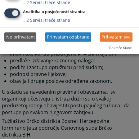
↓
2
Servisi treće strane
izdaje pozive i naredbe i predlaže izdavanje poziva i
Analitika o posjećenosti stranica
naredbi u skladu s ovim zakonom;
naredi ovlaštenom službenom licu da izvrši
↓
2
Servisi treće strane
naredbu izdatu od strane suda u skladu s ovim
zakonom;
Ne prihvatam
Prihvatam odabrane
Prihvatam sve
utvrđuje činjenice potrebne za odlučivanje o
imovinskopravnom zahtjevu i oduzimanju
Pokreće Klaro!
imovinske koristi pribavljene krivičnim djelom;
predlaže izdavanje kaznenog naloga;
podiže i zastupa optužnicu pred sudom;
podnosi pravne lijekove;
obavlja i druge poslove određene zakonom.
U skladu sa navedenim pravima i obavezama, svi
organi koji učestvuju u istrazi dužni su o svakoj
preduzetoj radnji obavijestiti postupajućeg tužioca i da
postupe po svakom njegovom zahtjevu.
Tužilaštvo Brčko distrikta Bosne i Hercegovine
formirano je za područje Osnovnog suda Brčko
distrikta BiH.