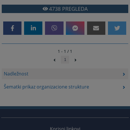
4738
PREGLEDA
1 - 1 / 1
1
Nadležnost
Šematki prikaz organizacione strukture
Korisni linkovi