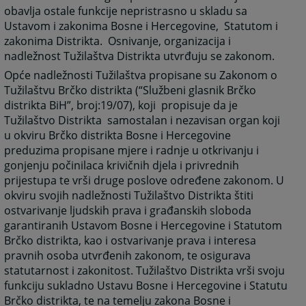
obavlja ostale funkcije nepristrasno u skladu sa
Ustavom i zakonima Bosne i Hercegovine, Statutom i
zakonima Distrikta. Osnivanje, organizacija i
nadležnost Tužilaštva Distrikta utvrđuju se zakonom.
Opće nadležnosti Tužilaštva propisane su Zakonom o
Tužilaštvu Brčko distrikta (“Službeni glasnik Brčko
distrikta BiH”, broj:19/07), koji propisuje da je
Tužilaštvo Distrikta samostalan i nezavisan organ koji
u okviru Brčko distrikta Bosne i Hercegovine
preduzima propisane mjere i radnje u otkrivanju i
gonjenju počinilaca krivičnih djela i privrednih
prijestupa te vrši druge poslove određene zakonom. U
okviru svojih nadležnosti Tužilaštvo Distrikta štiti
ostvarivanje ljudskih prava i građanskih sloboda
garantiranih Ustavom Bosne i Hercegovine i Statutom
Brčko distrikta, kao i ostvarivanje prava i interesa
pravnih osoba utvrđenih zakonom, te osigurava
statutarnost i zakonitost. Tužilaštvo Distrikta vrši svoju
funkciju sukladno Ustavu Bosne i Hercegovine i Statutu
Brčko distrikta, te na temelju zakona Bosne i