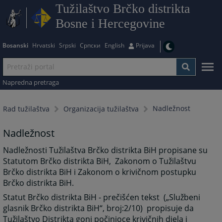
Tužilaštvo Brčko distrikta
Bosne i Hercegovine
Bosanski
Hrvatski
Srpski
Српски
English
Prijava
Napredna pretraga
Nadležnost
Rad tužilaštva
Organizacija tužilaštva
Nadležnost
Nadležnosti Tužilaštva Brčko distrikta BiH propisane su
Statutom Brčko distrikta BiH, Zakonom o Tužilaštvu
Brčko distrikta BiH i Zakonom o krivičnom postupku
Brčko distrikta BiH.
Statut Brčko distrikta BiH - prečišćen tekst („Službeni
glasnik Brčko distrikta BiH“, broj:2/10) propisuje da
Tužilaštvo Distrikta goni počinioce krivičnih djela i