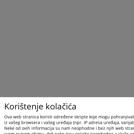
Korištenje kolačića
1 - 1 / 1
1
Ova web stranica koristi određene skripte koje mogu pohranjivati
iz vašeg browsera i vašeg uređaja (npr. IP adresa uređaja, varijabl
Neke od ovih informacija su nam neophodne i bez njih web stran
Republika Srpska - Ministarsto unutrašnjih poslova
svom punom obimu, dok neke nisu prijeko neophodne a služe za 