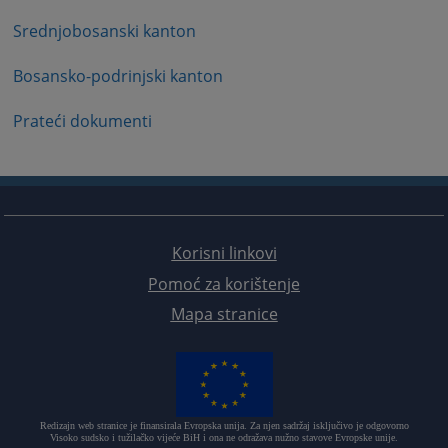
Srednjobosanski kanton
Bosansko-podrinjski kanton
Prateći dokumenti
Korisni linkovi
Pomoć za korištenje
Mapa stranice
Redizajn web stranice je finansirala Evropska unija. Za njen sadržaj isključivo je odgovorno
Visoko sudsko i tužilačko vijeće BiH i ona ne odražava nužno stavove Evropske unije.