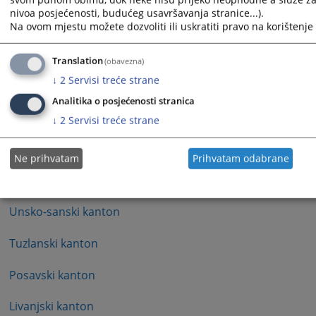
nivoa posjećenosti, budućeg usavršavanja stranice...).
FBiH/ Federalno ministarstvo unutrašnjih poslova
Na ovom mjestu možete dozvoliti ili uskratiti pravo na korištenje 
Brčko distrikt Bosne i Hercegovine
Translation
(obavezna)
↓
2
Servisi treće strane
Kanton Sarajevo
Analitika o posjećenosti stranica
Hercegovačko-neretvanski kanton
↓
2
Servisi treće strane
Zapadnohercegovački kanton
Ne prihvatam
Prihvatam odabrane
Zeničko-dobojski kanton
Unsko-sanski kanton
Tuzlanski kanton
Posavski kanton
Livanjski kanton