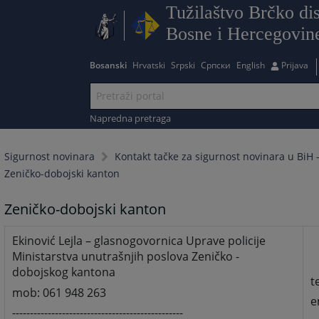
Tužilaštvo Brčko dis
Bosne i Hercegovin
Bosanski
Hrvatski
Srpski
Српски
English
Prijava
Napredna pretraga
Sigurnost novinara
Kontakt tačke za sigurnost novinara u BiH -
Zeničko-dobojski kanton
Zeničko-dobojski kanton
Ekinović Lejla – glasnogovornica Uprave policije
Ministarstva unutrašnjih poslova Zeničko -
dobojskog kantona
t
mob: 061 948 263
e
------------------------------------------------