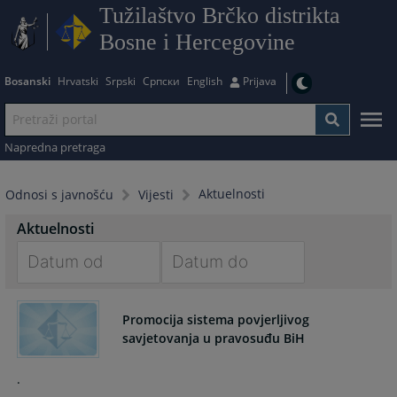
Tužilaštvo Brčko distrikta
Bosne i Hercegovine
Bosanski
Hrvatski
Srpski
Српски
English
Prijava
Napredna pretraga
Aktuelnosti
Odnosi s javnošću
Vijesti
Aktuelnosti
Navigate
Navigate
forward
forward
Promocija sistema povjerljivog
to
to
savjetovanja u pravosuđu BiH
interact
interact
with
with
.
the
the