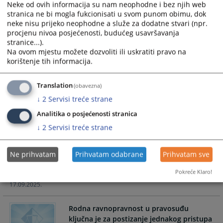
prilikom obrade ličnih podataka, shodno odredbama novog
Neke od ovih informacija su nam neophodne i bez njih web
Zakona o zaštit ličnih podataka.
stranica ne bi mogla fukcionisati u svom punom obimu, dok
neke nisu prijeko neophodne a služe za dodatne stvari (npr.
19.02.2026.
procjenu nivoa posjećenosti, budućeg usavršavanja
stranice...).
Na ovom mjestu možete dozvoliti ili uskratiti pravo na
Anketa na temu rodne ravnopravnosti u
korištenje tih informacija.
Tužilaštvu Brčko distrikta BiH
Translation
.
(obavezna)
↓
2
Servisi treće strane
11.12.2025.
Analitika o posjećenosti stranica
Tužilaštvo Brčko distrikta BiH učestvovalo
↓
2
Servisi treće strane
na Regionalnoj konferencija tužilaca na
temu suradnje u procesuiranju ratnih
zločina
Ne prihvatam
Prihvatam odabrane
Prihvatam sve
...
Pokreće Klaro!
17.09.2025.
Rodna ravnopravnost u pravosuđu
ključna je za postizanje jednakog pristupa