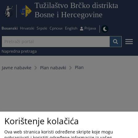
Tužilaštvo Brčko distrikta
Bosne i Hercegovine
Bosanski
Hrvatski
Srpski
Српски
English
Prijava
Napredna pretraga
Plan
Javne nabavke
Plan nabavki
Korištenje kolačića
Ova web stranica koristi određene skripte koje mogu
pohranjivati i koristiti određene informacije iz vašeg