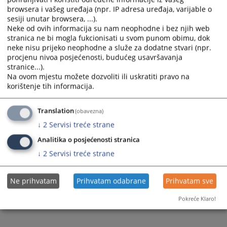
browsera i vašeg uređaja (npr. IP adresa uređaja, varijable o
sesiji unutar browsera, ...).
Neke od ovih informacija su nam neophodne i bez njih web
stranica ne bi mogla fukcionisati u svom punom obimu, dok
neke nisu prijeko neophodne a služe za dodatne stvari (npr.
procjenu nivoa posjećenosti, budućeg usavršavanja
Trenutno nema vijesti
stranice...).
Na ovom mjestu možete dozvoliti ili uskratiti pravo na
korištenje tih informacija.
Translation
(obavezna)
↓
2
Servisi treće strane
Analitika o posjećenosti stranica
↓
2
Servisi treće strane
Ne prihvatam
Prihvatam odabrane
Prihvatam sve
Pokreće Klaro!