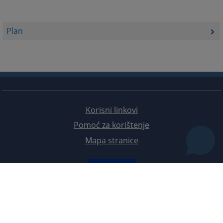
Plan
Korisni linkovi
Pomoć za korištenje
Mapa stranice
Redizajn web stranice je finansirala Evropska unija. Za njen sadržaj isključivo je odgovorno
Visoko sudsko i tužilačko vijeće BiH i ona ne odražava nužno stavove Evropske unije.