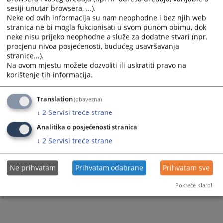
sesiji unutar browsera, ...).
Neke od ovih informacija su nam neophodne i bez njih web
stranica ne bi mogla fukcionisati u svom punom obimu, dok
neke nisu prijeko neophodne a služe za dodatne stvari (npr.
procjenu nivoa posjećenosti, budućeg usavršavanja
stranice...).
Na ovom mjestu možete dozvoliti ili uskratiti pravo na
korištenje tih informacija.
Translation
(obavezna)
↓
2
Servisi treće strane
Analitika o posjećenosti stranica
↓
2
Servisi treće strane
Ne prihvatam
Prihvatam odabrane
Prihvatam sve
Pokreće Klaro!