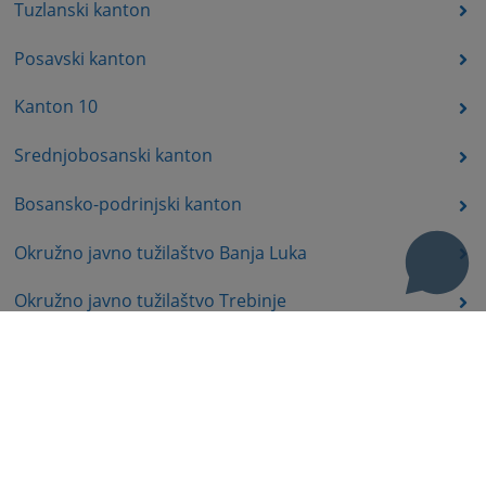
Tuzlanski kanton
Posavski kanton
Kanton 10
Srednjobosanski kanton
Bosansko-podrinjski kanton
Okružno javno tužilaštvo Banja Luka
Okružno javno tužilaštvo Trebinje
Okružno javno tužilaštvo Istočno Sarajevo
Okružno javno tužilaštvo Prijedor
Okružno javno tužilaštvo Bijeljina