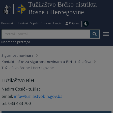
Tužilaštvo Brčko distrikta
Bosne i Hercegovine
Bosanski
Hrvatski
Srpski
Српски
English
Prijava
Napredna pretraga
Sigurnost novinara
Kontakt tačke za sigurnost novinara u BiH - tužilaštva
Tužilaštvo Bosne i Hercegovine
Tužilaštvo BiH
Nedim Ćosić - tužilac
email:
info@tuzilastvobih.gov.ba
tel: 033 483 700