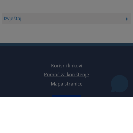
Izvještaji
Korisni linkovi
Pomoć za korištenje
Mapa stranice
Redizajn web stranice je finansirala Evropska unija. Za njen sadržaj isključivo je odgovorno
Visoko sudsko i tužilačko vijeće BiH i ona ne odražava nužno stavove Evropske unije.