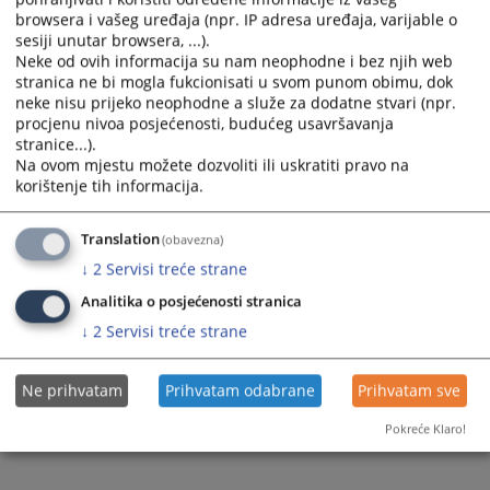
and
and
browsera i vašeg uređaja (npr. IP adresa uređaja, varijable o
select
select
sesiji unutar browsera, ...).
Neke od ovih informacija su nam neophodne i bez njih web
a
a
stranica ne bi mogla fukcionisati u svom punom obimu, dok
date.
date.
neke nisu prijeko neophodne a služe za dodatne stvari (npr.
Press
Press
procjenu nivoa posjećenosti, budućeg usavršavanja
the
the
stranice...).
question
question
Na ovom mjestu možete dozvoliti ili uskratiti pravo na
Trenutno nema vijesti
mark
mark
korištenje tih informacija.
key
key
to
to
Translation
(obavezna)
get
get
↓
2
Servisi treće strane
the
the
Analitika o posjećenosti stranica
keyboard
keyboard
shortcuts
shortcuts
↓
2
Servisi treće strane
for
for
changing
changing
Ne prihvatam
Prihvatam odabrane
Prihvatam sve
dates.
dates.
Pokreće Klaro!