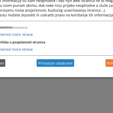
h informacija su nam neophodne i bez njih web stranica ne bi mog
i u svom punom obimu, dok neke nisu prijeko neophodne a služe z
 procjenu nivoa posjećenosti, budućeg usavršavanja stranice...).
tu možete dozvoliti ili uskratiti pravo na korištenje tih informacija
nslation
(obavezna)
Servisi treće strane
litika o posjećenosti stranica
Servisi treće strane
tam
Prihvatam odabrane
Pri