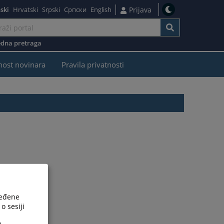
ski
Hrvatski
Srpski
Српски
English
Prijava
dna pretraga
nost novinara
Pravila privatnosti
ređene
o sesiji