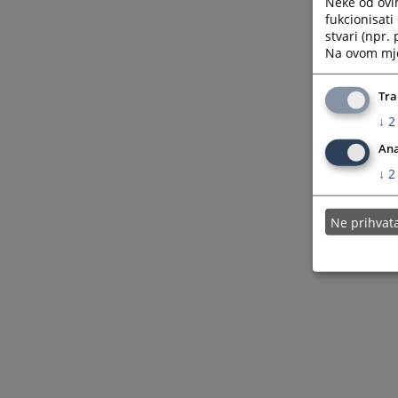
Neke od ovi
fukcionisat
stvari (npr.
Na ovom mjes
Tra
↓
2
Ana
↓
2
Ne prihva