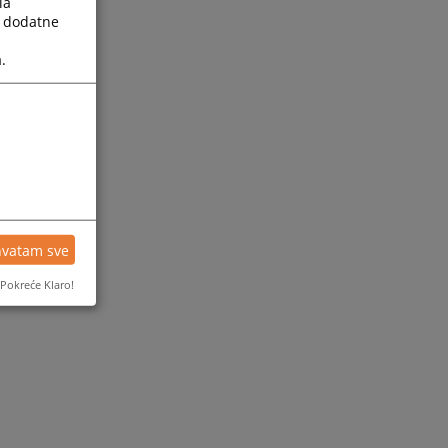
la
a dodatne
.
hvatam sve
Pokreće Klaro!