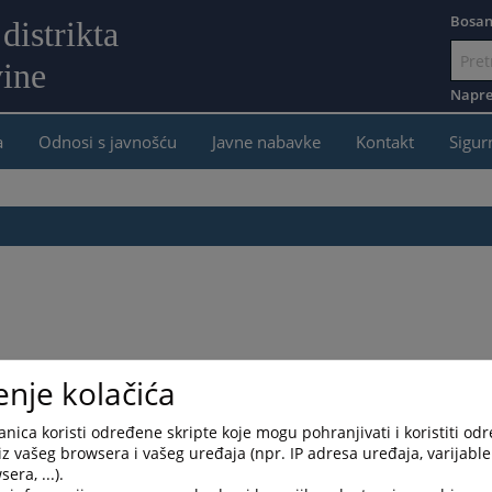
Bosan
distrikta
ine
Idi
na
Napre
sadržaj
a
Odnosi s javnošću
Javne nabavke
Kontakt
Sigur
enje kolačića
nica koristi određene skripte koje mogu pohranjivati i koristiti od
iz vašeg browsera i vašeg uređaja (npr. IP adresa uređaja, varijable 
era, ...).