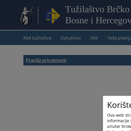
Tužilaštvo Brčko 
Bosne i Hercegov
Rad tužilaštva
Optužnice
Akti
Vaša pitanj
Pravila privatnosti
Korišt
Ova web stra
informacije 
unutar brows