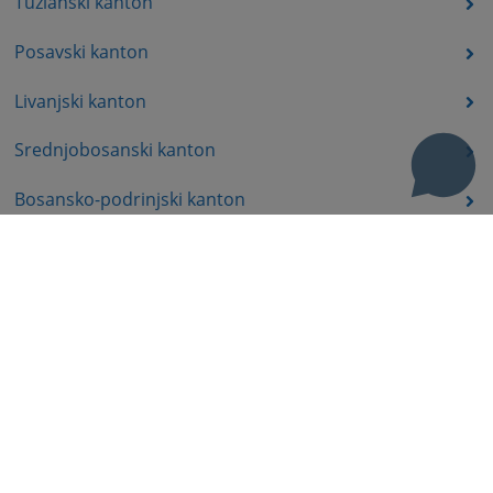
Tuzlanski kanton
Posavski kanton
Livanjski kanton
Srednjobosanski kanton
Bosansko-podrinjski kanton
Prateći dokumenti
Korisni linkovi
Pomoć za korištenje
Mapa stranice