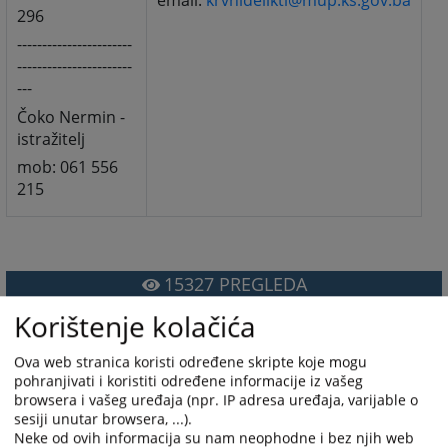
email:
krvnidelikti@mup.ks.gov.ba
296
-----------------------
-----------------------
---
Čoko Nermin -
istražitelj
mob: 061 556
215
15327
PREGLEDA
Korištenje kolačića
Ova web stranica koristi određene skripte koje mogu
pohranjivati i koristiti određene informacije iz vašeg
browsera i vašeg uređaja (npr. IP adresa uređaja, varijable o
sesiji unutar browsera, ...).
Neke od ovih informacija su nam neophodne i bez njih web