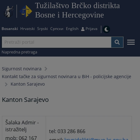
Tužilaštvo Brčko distrikta
Bosne i Hercegovine
Bosanski
Hrvatski
Srpski
Српски
English
Prijava
Napredna pretraga
Sigurnost novinara
Kontakt tačke za sigurnost novinara u BiH - policijske agencije
Kanton Sarajevo
Kanton Sarajevo
Šalaka Admir -
istražitelj
tel: 033 286 866
mob: 062 167