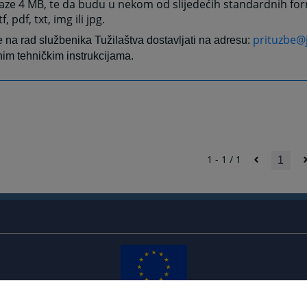
laze 4 MB, te da budu u nekom od slijedećih standardnih fo
tf, pdf, txt, img ili jpg.
prituzbe@
e na rad službenika Tužilaštva dostavljati na adresu:
tnim tehničkim instrukcijama.
1 - 1 / 1
1
Redizajn web stranice je finansirala Evropska unija. Za njen sadržaj isključivo je odgovorno
Visoko sudsko i tužilačko vijeće BiH i ona ne odražava nužno stavove Evropske unije.