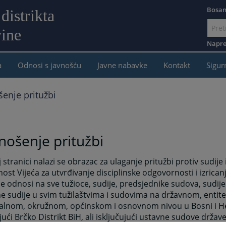
Bosan
distrikta
ine
Idi
na
Napre
sadržaj
a
Odnosi s javnošću
Javne nabavke
Kontakt
Sigur
enje pritužbi
ošenje pritužbi
 stranici nalazi se obrazac za ulaganje pritužbi protiv sudije i
ost Vijeća za utvrđivanje disciplinske odgovornosti i izricanj
e odnosi na sve tužioce, sudije, predsjednike sudova, sudije
e sudije u svim tužilaštvima i sudovima na državnom, entit
alnom, okružnom, općinskom i osnovnom nivou u Bosni i He
jući Brčko Distrikt BiH, ali isključujući ustavne sudove države 