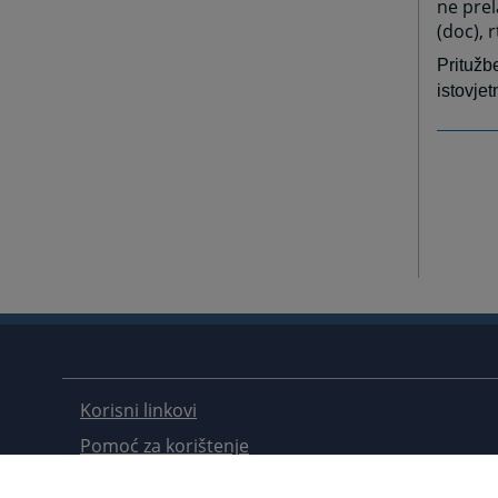
ne pre
(doc), r
Pritužb
istovje
Korisni linkovi
Pomoć za korištenje
Mapa stranice