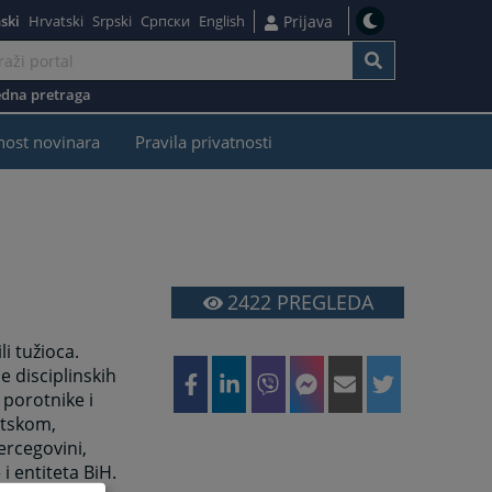
ski
Hrvatski
Srpski
Српски
English
Prijava
dna pretraga
nost novinara
Pravila privatnosti
2422
PREGLEDA
li tužioca.
e disciplinskih
 porotnike i
etskom,
rcegovini,
i entiteta BiH.