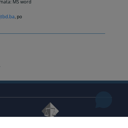
rmata: MS word
jtbd.ba
, po
© 2021
Visoko sudsko i tužilačko vijeće