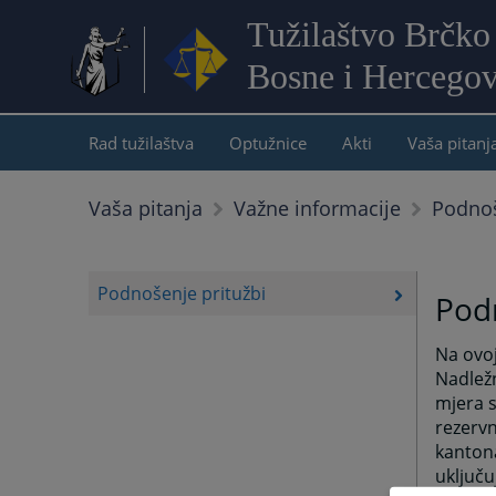
Tužilaštvo Brčko 
Bosne i Hercegov
Rad tužilaštva
Optužnice
Akti
Vaša pitanj
Podnoš
Vaša pitanja
Važne informacije
Podnošenje pritužbi
Podn
Na ovoj
Nadležn
mjera s
rezervn
kanton
uključu