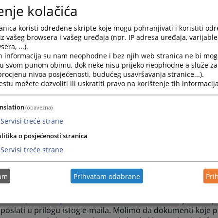
ego pošaljete pritužbu preporučujemo da se detaljno inform
enje kolačića
a pritužbe. Više informacija možete pronaći na
ovom linku
.
nica koristi određene skripte koje mogu pohranjivati i koristiti od
Vas, ukoliko je moguće, da uključite što više informacija. P
iz vašeg browsera i vašeg uređaja (npr. IP adresa uređaja, varijable 
o uložene pritužbe.
era, ...).
h informacija su nam neophodne i bez njih web stranica ne bi mog
r ispravno popunjenog formulara za ulaganje pritužbe
i u svom punom obimu, dok neke nisu prijeko neophodne a služe z
 procjenu nivoa posjećenosti, budućeg usavršavanja stranice...).
tu možete dozvoliti ili uskratiti pravo na korištenje tih informacija
itužba treba sadržavati sve važne informacije, uključujući 
žete čitkim kopijama pisama, ugovora, sudskih odluka ili 
 odnose na Vašu tvrdnju/tvrdnje potrebno je da ih priložite u
nslation
(obavezna)
 se odlučite da pošaljete dokumente poštom, molimo da ne 
Servisi treće strane
alne dokumente Uredu, jer Vam ne možemo vratiti original
litika o posjećenosti stranica
Šaljite samo kopije dokumenata, koje ne moraju biti ovjere
Servisi treće strane
irati ukoliko originalni dokumenti budu potrebni. Molimo 
edite i sve dodatne informacije ili kopije dokumenata do koj
o doći u posjed, a od značaja su za Vašu pritužbu.
tam
Prihvatam odabrane
Pri
itužbu možete poslati koristeći formular u prilogu, na e-ma
ituzbe@pravosudje.ba
. Sve dodatne dokumente koje želite pr
poslati u prilogu istog e-maila. Molimo da dokumenti koje 