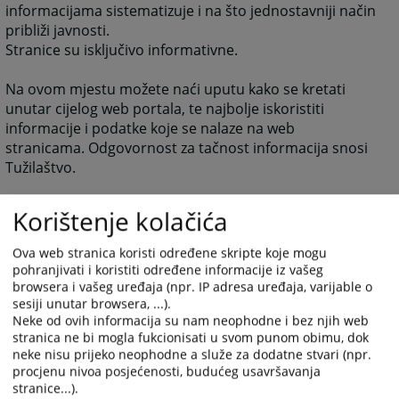
informacijama sistematizuje i na što jednostavniji način
približi javnosti.
Stranice su isključivo informativne.
Na ovom mjestu možete naći uputu kako se kretati
unutar cijelog web portala, te najbolje iskoristiti
informacije i podatke koje se nalaze na web
stranicama. Odgovornost za tačnost informacija snosi
Tužilaštvo.
Pristup informacijama koje su postavljene na ovoj web
Korištenje kolačića
stranici omogućen je putem tri nivoa navigacije. Dva
nivoa su horizontalna, a jedan je vertikalni.
Ova web stranica koristi određene skripte koje mogu
pohranjivati i koristiti određene informacije iz vašeg
Osnovni je “glavni” (horizontalni) izbornik na vrhu
browsera i vašeg uređaja (npr. IP adresa uređaja, varijable o
strane strane i sive je boje. Ispod “glavnog” izbornika
sesiji unutar browsera, ...).
Neke od ovih informacija su nam neophodne i bez njih web
prelazite na uža područja. Sljedeći horizontalni nivo
stranica ne bi mogla fukcionisati u svom punom obimu, dok
navigacije je crvene boje. Najniži nivo navigacije je
neke nisu prijeko neophodne a služe za dodatne stvari (npr.
vertikalni i on je sa podlogom plave boje.
procjenu nivoa posjećenosti, budućeg usavršavanja
Ispod prva dva nivoa navigacije imate i informaciju o
stranice...).