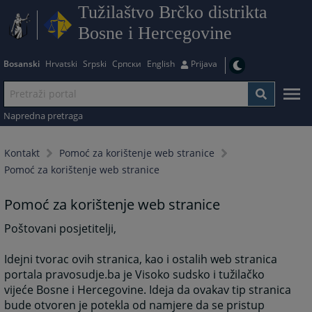
Tužilaštvo Brčko distrikta
Bosne i Hercegovine
Bosanski
Hrvatski
Srpski
Српски
English
Prijava
Napredna pretraga
Kontakt
Pomoć za korištenje web stranice
Pomoć za korištenje web stranice
Pomoć za korištenje web stranice
Poštovani posjetitelji,
Idejni tvorac ovih stranica, kao i ostalih web stranica
portala pravosudje.ba je Visoko sudsko i tužilačko
vijeće Bosne i Hercegovine. Ideja da ovakav tip stranica
bude otvoren je potekla od namjere da se pristup