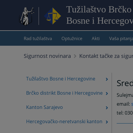
Tužilaštvo Brčko 
Bosne i Hercegov
Rad tužilaštva
Optužnice
Akti
Vaša pitanj
Sigurnost novinara
Kontakt tačke za sigu
Tužilaštvo Bosne i Hercegovine
Sre
Brčko distrikt Bosne i Hercegovine
Sulejma
email:
Kanton Sarajevo
tel: 03
Hercegovačko-neretvanski kanton