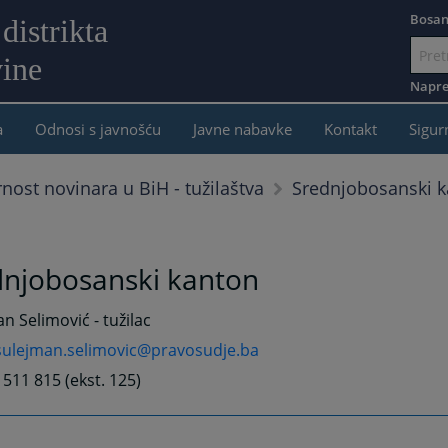
Bosan
distrikta
ine
Idi
na
Napre
sadržaj
a
Odnosi s javnošću
Javne nabavke
Kontakt
Sigur
Srednjobosanski 
rnost novinara u BiH - tužilaštva
dnjobosanski kanton
n Selimović - tužilac
sulejman.selimovic@pravosudje.ba
0 511 815 (ekst. 125)