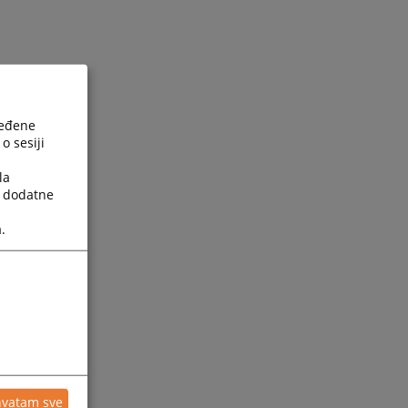
ređene
o sesiji
la
a dodatne
.
hvatam sve