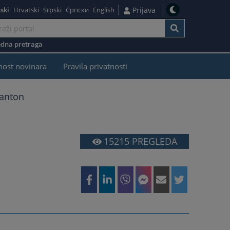
ski
Hrvatski
Srpski
Српски
English
Prijava
dna pretraga
nost novinara
Pravila privatnosti
kanton
15215
PREGLEDA