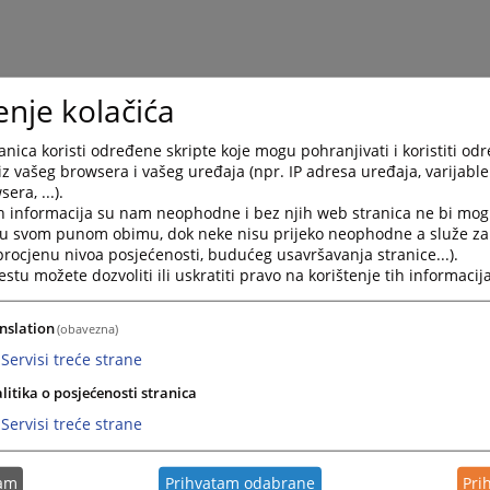
enje kolačića
nica koristi određene skripte koje mogu pohranjivati i koristiti od
iz vašeg browsera i vašeg uređaja (npr. IP adresa uređaja, varijable 
era, ...).
h informacija su nam neophodne i bez njih web stranica ne bi mog
i u svom punom obimu, dok neke nisu prijeko neophodne a služe z
 procjenu nivoa posjećenosti, budućeg usavršavanja stranice...).
tu možete dozvoliti ili uskratiti pravo na korištenje tih informacija
nslation
(obavezna)
Servisi treće strane
litika o posjećenosti stranica
Servisi treće strane
tam
Prihvatam odabrane
Pri