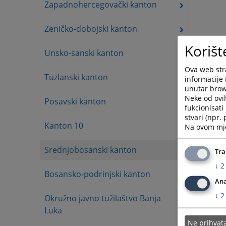
Zapadnohercegovački kanton
Zeničko-dobojski kanton
Korišt
Unsko-sanski kanton
Ova web stra
Tuzlanski kanton
informacije 
unutar brows
Neke od ovi
Posavski kanton
fukcionisat
stvari (npr.
Kanton 10
Na ovom mjes
Srednjobosanski kanton
Tra
↓
2
Bosansko-podrinjski kanton
Ana
↓
2
Okružno javno tužilaštvo Banja
Luka
Ne prihva