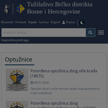
Tužilaštvo Brčko distrikta
Bosne i Hercegovine
Bosanski
Hrvatski
Srpski
Српски
English
Prijava
Napredna pretraga
Optužnice
Potvrđena optužnica zbog više krađa
(18675)
08.07.2026.
Optužen da je u više navrata otuđio tuđu pokretninu
male vrijednosti
Potvrđena optužnica zbog