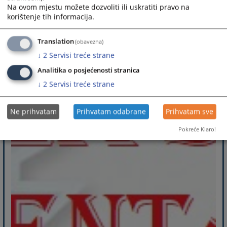
Brzi linkovi
Na ovom mjestu možete dozvoliti ili uskratiti pravo na
korištenje tih informacija.
Translation
(obavezna)
↓
2
Servisi treće strane
Analitika o posjećenosti stranica
↓
2
Servisi treće strane
Ne prihvatam
Prihvatam odabrane
Prihvatam sve
Pokreće Klaro!