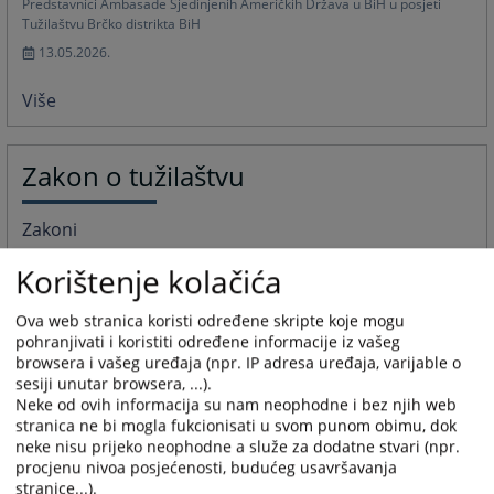
Predstavnici Ambasade Sjedinjenih Američkih Država u BiH u posjeti
Tužilaštvu Brčko distrikta BiH
13.05.2026.
Više
Zakon o tužilaštvu
Zakoni
Osnovni zakonski akti koji propisuju organizaciju, nadležnost i postupanje
Korištenje kolačića
Tužilaštva Brčko distrikta BiH su: Zakon o Tužilaštvu Brčko distrikta BiH,
Zakon o krivičnom postupku Brčko distrikta BiHi Krivični zakon Brčko
distrikta BiH. Tužilaštvo provodi i niz drugih komplentarnih propisa na
Ova web stranica koristi određene skripte koje mogu
koje kao blanketnu normu upućuju temeljni zakoni, odnosno kojima se
pohranjivati i koristiti određene informacije iz vašeg
obezbjeđuje ili upotpunjuje izvršavanje osnovnih nadležnosti Tužilaštva
browsera i vašeg uređaja (npr. IP adresa uređaja, varijable o
21.02.2011.
sesiji unutar browsera, ...).
Neke od ovih informacija su nam neophodne i bez njih web
stranica ne bi mogla fukcionisati u svom punom obimu, dok
Više
neke nisu prijeko neophodne a služe za dodatne stvari (npr.
procjenu nivoa posjećenosti, budućeg usavršavanja
stranice...).