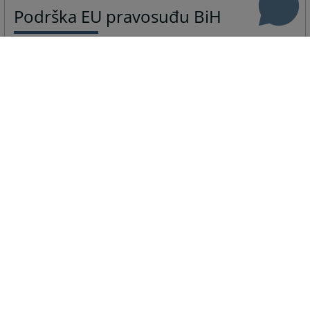
Podrška EU pravosuđu BiH
Obavještenje o planiranom početku
održavanja kvalifikacionog testiranja
26.07.2022.
Obavještavamo kandidate koji su se prijavili na
sudijske i tužilačke pozicije po konkursu broj 04-07-3-
1614-1/2019 zaključenom 19.05.2022. godine da se
planira održavanje kvalifikacionog testiranja počev
od 25. avgusta 2022. godine.
Više
Vijesti iz pravosuđa
Stavovi sudske prakse Bosne i
Hercegovine
29.06.2026.