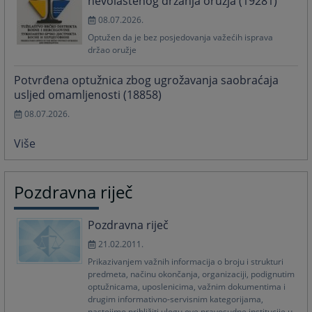
nevolaštenog držanja oružja (19281)
08.07.2026.
Optužen da je bez posjedovanja važećih isprava
držao oružje
Potvrđena optužnica zbog ugrožavanja saobraćaja
usljed omamljenosti (18858)
08.07.2026.
Više
Pozdravna riječ
Pozdravna riječ
21.02.2011.
Prikazivanjem važnih informacija o broju i strukturi
predmeta, načinu okončanja, organizaciji, podignutim
optužnicama, uposlenicima, važnim dokumentima i
drugim informativno-servisnim kategorijama,
nastojimo približiti ulogu ove pravosudne institucije u