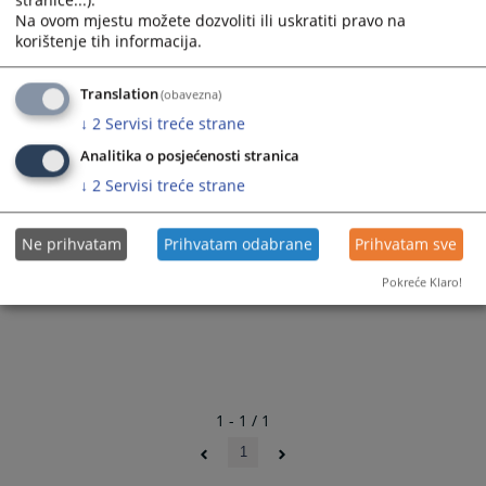
stranice...).
Na ovom mjestu možete dozvoliti ili uskratiti pravo na
korištenje tih informacija.
Translation
(obavezna)
↓
2
Servisi treće strane
Analitika o posjećenosti stranica
↓
2
Servisi treće strane
Ne prihvatam
Prihvatam odabrane
Prihvatam sve
Pokreće Klaro!
1 - 1 / 1
1