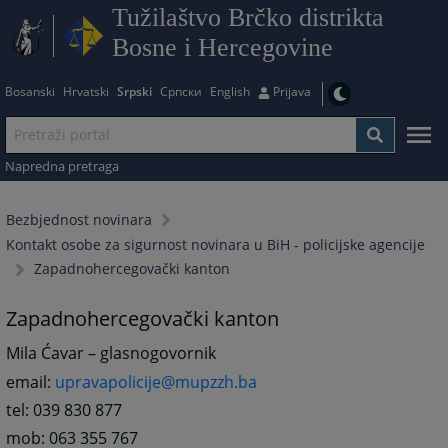
Tužilaštvo Brčko distrikta
Bosne i Hercegovine
Bosanski
Hrvatski
Srpski
Српски
English
Prijava
Napredna pretraga
Bezbjednost novinara
Kontakt osobe za sigurnost novinara u BiH - policijske agencije
Zapadnohercegovački kanton
Zapadnohercegovački kanton
Mila Ćavar – glasnogovornik
email:
upravapolicije@mupzzh.ba
tel: 039 830 877
mob: 063 355 767