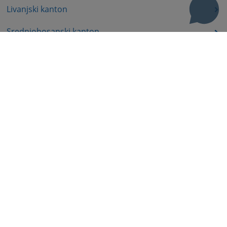
Livanjski kanton
Srednjobosanski kanton
Bosansko-podrinjski kanton
Prateća dokumenta
Korisni linkovi
Pomoć za korištenje
Mapa stranice