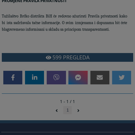
PROMJENE PRAVILA PRIVATNOSTI
Tužilaštvo Brčko distrikta BiH će redovno ažurirati Pravila privatnosti kako
bi ista sadržavala tačne informacije. O svim izmjenama i dopunama bit ćete
blagovremeno informisani u skladu sa principom transparentnosti.
599
PREGLEDA
1 - 1 / 1
1