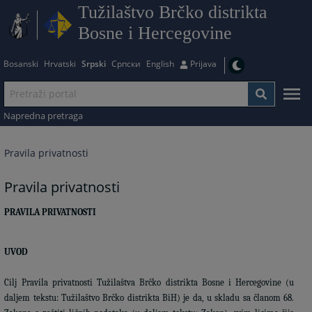
Tužilaštvo Brčko distrikta
Bosne i Hercegovine
Bosanski
Hrvatski
Srpski
Српски
English
Prijava
Napredna pretraga
Pravila privatnosti
Pravila privatnosti
PRAVILA PRIVATNOSTI
UVOD
Cilj Pravila privatnosti Tužilaštva Brčko distrikta Bosne i Hercegovine (u
daljem tekstu: Tužilaštvo Brčko distrikta BiH) je da, u skladu sa članom 68.