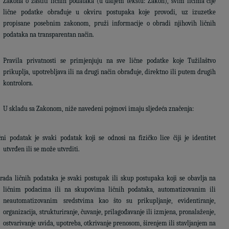
Zakona o zaštiti ličnih podataka (u daljem tekstu: Zakon), svim licima čije
lične podatke obrađuje u okviru postupaka koje provodi, uz izuzetke
propisane posebnim zakonom, pruži informacije o obradi njihovih ličnih
podataka na transparentan način.
Pravila privatnosti se primjenjuju na sve lične podatke koje Tužilaštvo
prikuplja, upotrebljava ili na drugi način obrađuje, direktno ili putem drugih
kontrolora.
U skladu sa Zakonom, niže navedeni pojmovi imaju sljedeća značenja:
čni podatak je svaki podatak koji se odnosi na fizičko lice čiji je identitet
utvrđen ili se može utvrditi.
rada ličnih podataka je svaki postupak ili skup postupaka koji se obavlja na
ličnim podacima ili na skupovima ličnih podataka, automatizovanim ili
neautomatizovanim sredstvima kao što su prikupljanje, evidentiranje,
organizacija, strukturiranje, čuvanje, prilagođavanje ili izmjena, pronalaženje,
ostvarivanje uvida, upotreba, otkrivanje prenosom, širenjem ili stavljanjem na