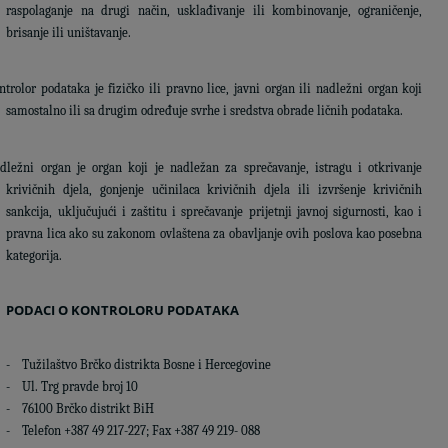
raspolaganje na drugi način, usklađivanje ili kombinovanje, ograničenje,
brisanje ili uništavanje.
ntrolor podataka je fizičko ili pravno lice, javni organ ili nadležni organ koji
samostalno ili sa drugim određuje svrhe i sredstva obrade ličnih podataka.
dležni organ je organ koji je nadležan za sprečavanje, istragu i otkrivanje
krivičnih djela, gonjenje učinilaca krivičnih djela ili izvršenje krivičnih
sankcija, uključujući i zaštitu i sprečavanje prijetnji javnoj sigurnosti, kao i
pravna lica ako su zakonom ovlaštena za obavljanje ovih poslova kao posebna
kategorija.
PODACI O KONTROLORU PODATAKA
- Tužilaštvo Brčko distrikta Bosne i Hercegovine
- Ul. Trg pravde broj 10
- 76100 Brčko distrikt BiH
- Telefon +387 49 217-227; Fax +387 49 219- 088