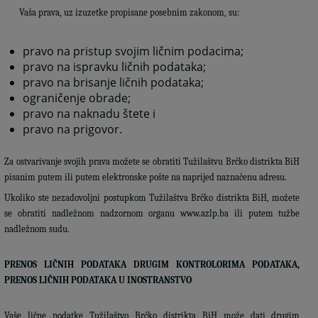
Vaša prava, uz izuzetke propisane posebnim zakonom, su:
pravo na pristup svojim ličnim podacima;
pravo na ispravku ličnih podataka;
pravo na brisanje ličnih podataka;
ograničenje obrade;
pravo na naknadu štete i
pravo na prigovor.
Za ostvarivanje svojih prava možete se obratiti Tužilaštvu Brčko distrikta BiH
pisanim putem ili putem elektronske pošte na naprijed naznačenu adresu.
Ukoliko ste nezadovoljni postupkom Tužilaštva Brčko distrikta BiH, možete
se obratiti nadležnom nadzornom organu www.azlp.ba ili putem tužbe
nadležnom sudu.
PRENOS LIČNIH PODATAKA DRUGIM KONTROLORIMA PODATAKA,
PRENOS LIČNIH PODATAKA U INOSTRANSTVO
Vaše lične podatke Tužilaštvo Brčko distrikta BiH može dati drugim