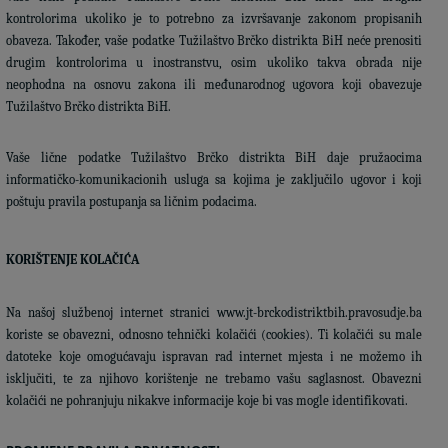
kontrolorima ukoliko je to potrebno za izvršavanje zakonom propisanih
obaveza. Također, vaše podatke Tužilaštvo Brčko distrikta BiH neće prenositi
drugim kontrolorima u inostranstvu, osim ukoliko takva obrada nije
neophodna na osnovu zakona ili međunarodnog ugovora koji obavezuje
Tužilaštvo Brčko distrikta BiH.
Vaše lične podatke Tužilaštvo Brčko distrikta BiH daje pružaocima
informatičko-komunikacionih usluga sa kojima je zaključilo ugovor i koji
poštuju pravila postupanja sa ličnim podacima.
KORIŠTENJE KOLAČIĆA
Na našoj službenoj internet stranici www.jt-brckodistriktbih.pravosudje.ba
koriste se obavezni, odnosno tehnički kolačići (cookies). Ti kolačići su male
datoteke koje omogućavaju ispravan rad internet mjesta i ne možemo ih
isključiti, te za njihovo korištenje ne trebamo vašu saglasnost. Obavezni
kolačići ne pohranjuju nikakve informacije koje bi vas mogle identifikovati.