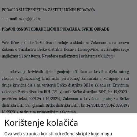
PODACI O SLUŽBENIKU ZA ZAŠTITU LIČNIH PODATAKA
-
e-mail: szzp@jtbd.ba
PRAVNI OSNOVI OBRADE LIČNIH PODATAKA, SVRHE OBRADE
Vaše lične podatke Tužilaštvo obrađuje u skladu sa Zakonom, a na osnovu
Zakona o Tužilaštvu Brčko distrikta Bosne i Hercegovine, izvršavajući svoje
nadležnosti i ovlaštenja. Navedene nadležnosti i ovlaštenja uključuju:
- otkrivanje krivičnih djela i gonjenje učinilaca za krivična djela ratnog
zločina, organizovanog kriminala, privrednog kriminala i korupcije i sva
druga krivična djela na teritoriji Brčko distrikta BiH u skladu sa: Krivičnim
zakonom Brčko distrikta BiH ("Sl. glasnik Brčko distrikta BiH", br. 19/2020 -
prečišćen tekst, 3/2024 i 14/2024), Zakonom o krivičnom postupku Brčko
distrikta BiH (
„Sl. glasnik Brčko distrikta BiH", br. 34/2013, 27/2014, 3/2019 i
16/2020)
), te drugim primjenjivim zakonima.
Korištenje kolačića
VREMENSKI PERIOD ČUVANJA LIČNIH PODATAKA
Ova web stranica koristi određene skripte koje mogu