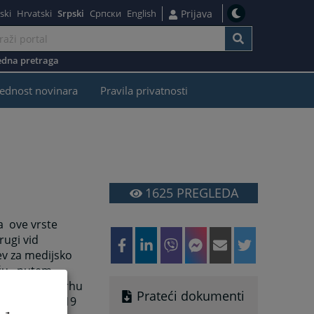
ski
Hrvatski
Srpski
Српски
English
Prijava
dna pretraga
ednost novinara
Pravila privatnosti
1625
PREGLEDA
a ove vrste
drugi vid
ev za medijsko
šću, putem
takti u ovu srhu
Prateći dokumenti
broja: 049/ 219