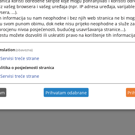
nica koristi određene skripte koje mogu pohranjivati i koristiti od
iz vašeg browsera i vašeg uređaja (npr. IP adresa uređaja, varijable 
era, ...).
c zahtjeva za medijsko obraćanje, možete pronaći
h informacija su nam neophodne i bez njih web stranica ne bi mog
i u svom punom obimu, dok neke nisu prijeko neophodne a služe z
 procjenu nivoa posjećenosti, budućeg usavršavanja stranice...).
tu možete dozvoliti ili uskratiti pravo na korištenje tih informacija
nslation
(obavezna)
Servisi treće strane
litika o posjećenosti stranica
Servisi treće strane
tam
Prihvatam odabrane
Pri