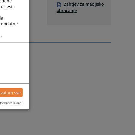
ređene
Zahtjev za medijsko
o sesiji
obraćanje
la
a dodatne
.
hvatam sve
Pokreće Klaro!