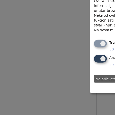
Ova web stra
-088.
informacije 
unutar brows
Obraza
Neke od ovi
ovdje.
fukcionisat
stvari (npr.
Na ovom mjes
Tra
↓
2
Ana
↓
2
Ne prihva