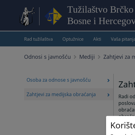
Tužilaštvo Brčko 
Bosne i Hercegov
Rad tužilaštva
Optužnice
Akti
Vaša pitanj
Zahtjevi za 
Odnosi s javnošću
Mediji
Osoba za odnose s javnošću
Zaht
Zahtjevi za medijska obraćanja
Radi od
poslova
obraćan
obraćan
Korišt
odgovar
mogu se