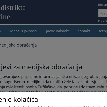
Bosan
distrikta
ine
Idi
na
Napre
sadržaj
a
Odnosi s javnošću
Javne nabavke
Kontakt
Bezbj
medijska obraćanja
jevi za medijska obraćanja
govarajuće pripreme informacija i što efikasnijeg obavljanj
 , sugerišemo medijima da ukoliko žele izjave, intervjue ili 
ja ovlaštenih osoba Tužilaštva, da popune i dostave zahtj
je. Zahtjev je potrebno dostaviti osobi za odnose s javno
enje kolačića
ajućih kontakata , poštom ili neposredno. Kao dodatni kon
 koristiti i adresa elektronske pošte : jtbd@jtbd.ba i faks 