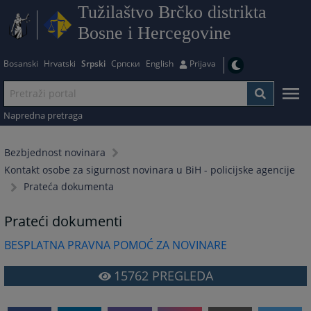
Tužilaštvo Brčko distrikta
Bosne i Hercegovine
Bosanski
Hrvatski
Srpski
Српски
English
Prijava
Napredna pretraga
Bezbjednost novinara
Kontakt osobe za sigurnost novinara u BiH - policijske agencije
Prateća dokumenta
Prateći dokumenti
BESPLATNA PRAVNA POMOĆ ZA NOVINARE
15762
PREGLEDA