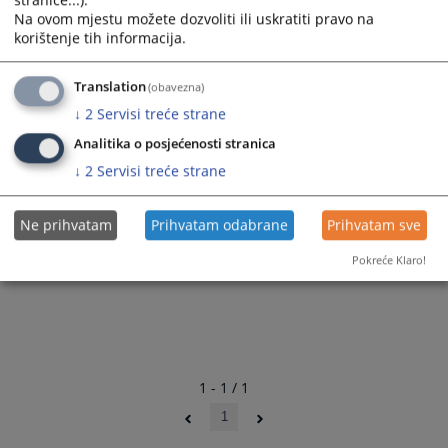
stranice...).
Na ovom mjestu možete dozvoliti ili uskratiti pravo na
korištenje tih informacija.
Translation
(obavezna)
↓
2
Servisi treće strane
Analitika o posjećenosti stranica
↓
2
Servisi treće strane
Ne prihvatam
Prihvatam odabrane
Prihvatam sve
Pokreće Klaro!
1 - 1 / 1
1