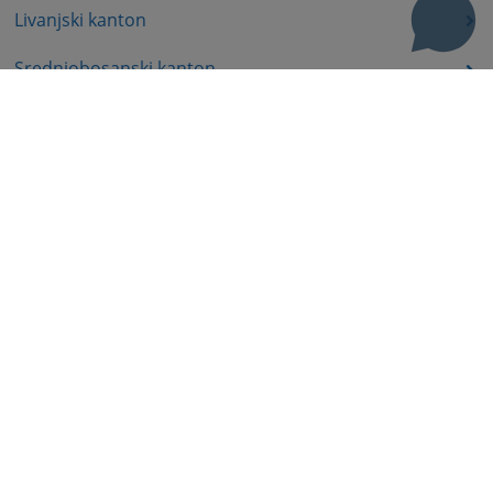
Livanjski kanton
Srednjobosanski kanton
Bosansko-podrinjski kanton
Prateća dokumenta
Korisni linkovi
Pomoć za korištenje
Mapa stranice