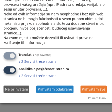
browsera i vašeg uređaja (npr. IP adresa uređaja, varijable o
sesiji unutar browsera, ...).
Neke od ovih informacija su nam neophodne i bez njih web
stranica ne bi mogla fukcionisati u svom punom obimu, dok
neke nisu prijeko neophodne a služe za dodatne stvari (npr.
procjenu nivoa posjećenosti, budućeg usavršavanja
Trenutno nema vijesti
stranice...).
Na ovom mjestu možete dozvoliti ili uskratiti pravo na
korištenje tih informacija.
Translation
(obavezna)
↓
2
Servisi treće strane
Analitika o posjećenosti stranica
↓
2
Servisi treće strane
Ne prihvatam
Prihvatam odabrane
Prihvatam sve
Pokreće Klaro!