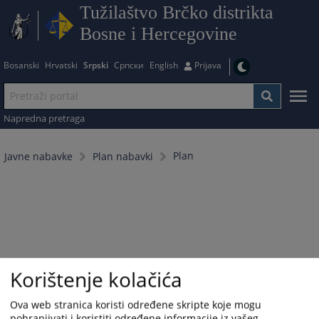
Tužilaštvo Brčko distrikta
Bosne i Hercegovine
Bosanski
Hrvatski
Srpski
Српски
English
Prijava
Napredna pretraga
Plan
Javne nabavke
Plan nabavki
Korištenje kolačića
Ova web stranica koristi određene skripte koje mogu
pohranjivati i koristiti određene informacije iz vašeg