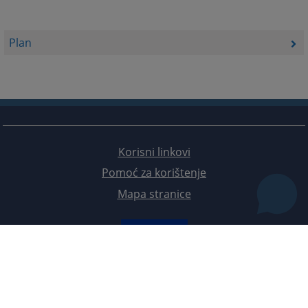
Plan
Korisni linkovi
Pomoć za korištenje
Mapa stranice
Redizajn web stranice je finansirala Evropska unija. Za njen sadržaj isključivo je odgovorno
Visoko sudsko i tužilačko vijeće BiH i ona ne odražava nužno stavove Evropske unije.