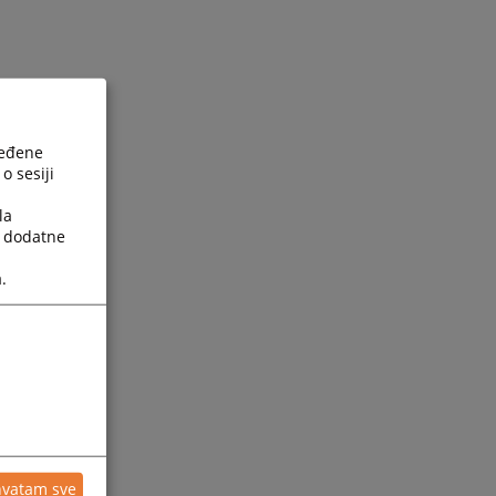
ređene
o sesiji
la
a dodatne
.
hvatam sve