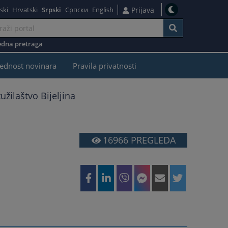
ski
Hrvatski
Srpski
Српски
English
Prijava
dna pretraga
ednost novinara
Pravila privatnosti
žilaštvo Bijeljina
16966
PREGLEDA