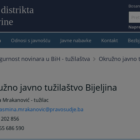
Bosan
distrikta
ine
Idi
na
Napre
sadržaj
a
Odnosi s javnošću
Javne nabavke
Kontakt
Bezbj
Okružno javno tu
gurnost novinara u BiH - tužilaštva
žno javno tužilaštvo Bijeljina
 Mrakanović - tužilac
jasmina.mrakanovic@pravosudje.ba
5 202 856
65 686 590