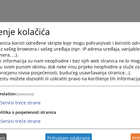
enje kolačića
nica koristi određene skripte koje mogu pohranjivati i koristiti od
iz vašeg browsera i vašeg uređaja (npr. IP adresa uređaja, varijable 
era, ...).
h informacija su nam neophodne i bez njih web stranica ne bi mog
i u svom punom obimu, dok neke nisu prijeko neophodne a služe z
 procjenu nivoa posjećenosti, budućeg usavršavanja stranice...).
tu možete dozvoliti ili uskratiti pravo na korištenje tih informacija
nslation
(obavezna)
Servisi treće strane
litika o posjećenosti stranica
Servisi treće strane
tam
Prihvatam odabrane
Pri