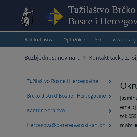
Tužilaštvo Brčko 
Bosne i Hercegov
Rad tužilaštva
Optužnice
Akti
Vaša pitanj
Bezbjednost novinara
Kontakt tačke za si
Tužilaštvo Bosne i Hercegovine
Okru
Brčko distrikt Bosne i Hercegovine
Jasmina
email:
Kanton Sarajevo
tel: 05
Hercegovačko-neretvanski kanton
mob: 0