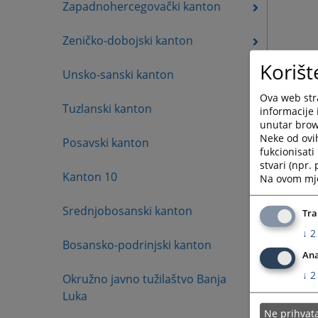
Zapadnohercegovački kanton
Zeničko-dobojski kanton
Korišt
Unsko-sanski kanton
Ova web stra
Tuzlanski kanton
informacije 
unutar brows
Neke od ovi
Posavski kanton
fukcionisat
stvari (npr.
Kanton 10
Na ovom mjes
Srednjobosanski kanton
Tra
↓
2
Bosansko-podrinjski kanton
Ana
↓
2
Okružno javno tužilaštvo Banja
Luka
Ne prihva