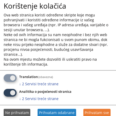
4335
PREGLEDA
Korištenje kolačića
Ova web stranica koristi određene skripte koje mogu
pohranjivati i koristiti određene informacije iz vašeg
browsera i vašeg uređaja (npr. IP adresa uređaja, varijable o
sesiji unutar browsera, ...).
Neke od ovih informacija su nam neophodne i bez njih web
Prateći dokumenti
stranica ne bi mogla fukcionisati u svom punom obimu, dok
neke nisu prijeko neophodne a služe za dodatne stvari (npr.
Zakon o slobodi pristupa informacijama u Brčko
procjenu nivoa posjećenosti, budućeg usavršavanja
distriktu BiH 38-2025
stranice...).
Obrazac za pristup informacijama
Na ovom mjestu možete dozvoliti ili uskratiti pravo na
korištenje tih informacija.
Novi obrazac za pristup informacijama TBD 2025
Translation
(obavezna)
↓
2
Servisi treće strane
Analitika o posjećenosti stranica
↓
2
Servisi treće strane
Ne prihvatam
Prihvatam odabrane
Prihvatam sve