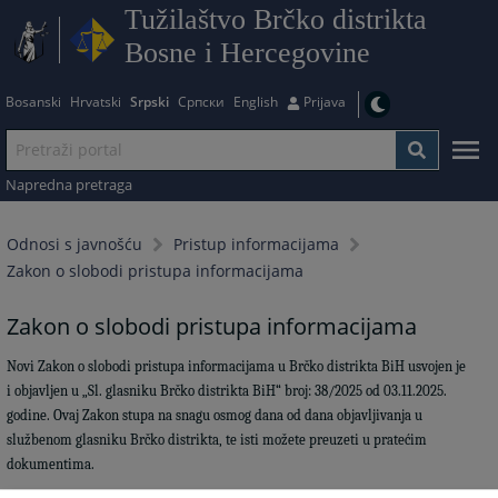
Tužilaštvo Brčko distrikta
Bosne i Hercegovine
Bosanski
Hrvatski
Srpski
Српски
English
Prijava
Napredna pretraga
Odnosi s javnošću
Pristup informacijama
Zakon o slobodi pristupa informacijama
Zakon o slobodi pristupa informacijama
Novi Zakon o slobodi pristupa informacijama u Brčko distrikta BiH usvojen je
i objavljen u „Sl. glasniku Brčko distrikta BiH“ broj: 38/2025 od 03.11.2025.
godine.
Ovaj Zakon stupa na snagu osmog dana od dana objavljivanja u
službenom glasniku Brčko distrikta, te isti možete preuzeti u pratećim
dokumentima.