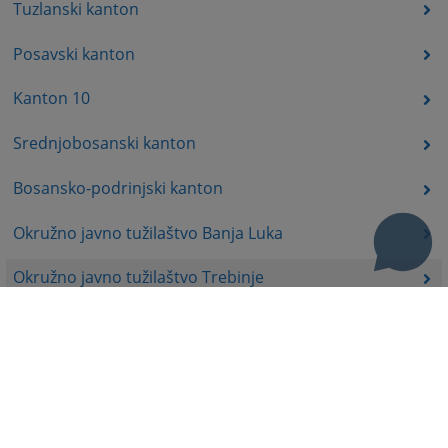
Tuzlanski kanton
Posavski kanton
Kanton 10
Srednjobosanski kanton
Bosansko-podrinjski kanton
Okružno javno tužilaštvo Banja Luka
Okružno javno tužilaštvo Trebinje
Okružno javno tužilaštvo Istočno Sarajevo
Okružno javno tužilaštvo Prijedor
Okružno javno tužilaštvo Bijeljina