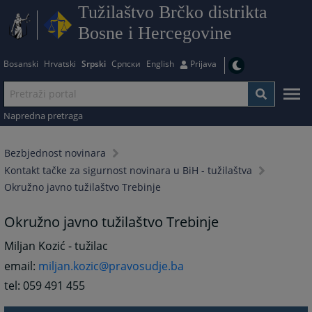
Tužilaštvo Brčko distrikta
Bosne i Hercegovine
Bosanski
Hrvatski
Srpski
Српски
English
Prijava
Napredna pretraga
Bezbjednost novinara
Kontakt tačke za sigurnost novinara u BiH - tužilaštva
Okružno javno tužilaštvo Trebinje
Okružno javno tužilaštvo Trebinje
Miljan Kozić - tužilac
email:
miljan.kozic@pravosudje.ba
tel: 059 491 455