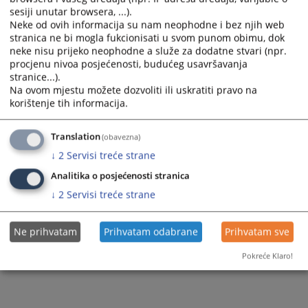
sesiji unutar browsera, ...).
Neke od ovih informacija su nam neophodne i bez njih web
stranica ne bi mogla fukcionisati u svom punom obimu, dok
neke nisu prijeko neophodne a služe za dodatne stvari (npr.
procjenu nivoa posjećenosti, budućeg usavršavanja
stranice...).
Na ovom mjestu možete dozvoliti ili uskratiti pravo na
korištenje tih informacija.
Translation
(obavezna)
↓
2
Servisi treće strane
Analitika o posjećenosti stranica
↓
2
Servisi treće strane
Ne prihvatam
Prihvatam odabrane
Prihvatam sve
Pokreće Klaro!