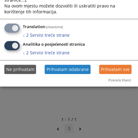
stranice...).
Na ovom mjestu možete dozvoliti ili uskratiti pravo na
korištenje tih informacija.
Translation
(obavezna)
↓
2
Servisi treće strane
Analitika o posjećenosti stranica
↓
2
Servisi treće strane
Ne prihvatam
Prihvatam odabrane
Prihvatam sve
Pokreće Klaro!
1 - 1 / 1
1