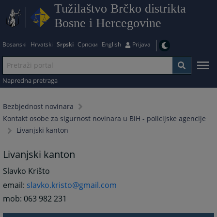
Tužilaštvo Brčko distrikta
Bosne i Hercegovine
Bosanski
Hrvatski
Srpski
Српски
English
Prijava
Napredna pretraga
Bezbjednost novinara
Kontakt osobe za sigurnost novinara u BiH - policijske agencije
Livanjski kanton
Livanjski kanton
Slavko Krišto
email:
slavko.kristo@gmail.com
mob: 063 982 231