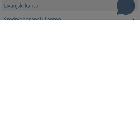
Livanjski kanton
Srednjobosanski kanton
Bosansko-podrinjski kanton
Prateća dokumenta
Korisni linkovi
Pomoć za korištenje
Mapa stranice